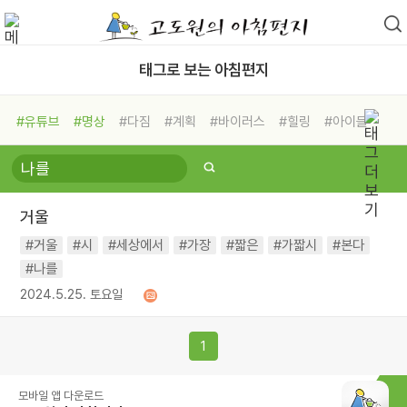
태그로 보는 아침편지
#유튜브
#명상
#다짐
#계획
#바이러스
#힐링
#아이들
#비전캠프
#독서캠프
#삶
#경험
#사람
#도움
#선택
#희망
#나눔
#친구
#링컨학교
#극복
#리더
#위기
거울
#독서
#건강
#면역력
#거울
#시
#세상에서
#가장
#짧은
#가짧시
#본다
#나를
2024.5.25. 토요일
1
모바일 앱 다운로드