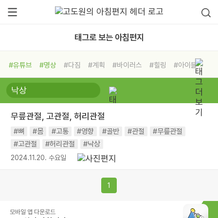
태그로 보는 아침편지
#유튜브
#명상
#다짐
#계획
#바이러스
#힐링
#아이들
#비전캠프
#독서캠프
#삶
#경험
#사람
#도움
#선택
#희망
#나눔
#친구
#링컨학교
#극복
#리더
#위기
무릎관절, 고관절, 허리관절
#독서
#건강
#면역력
#뼈
#몸
#고통
#영향
#골반
#관절
#무릎관절
#고관절
#허리관절
#낙상
2024.11.20. 수요일
1
모바일 앱 다운로드