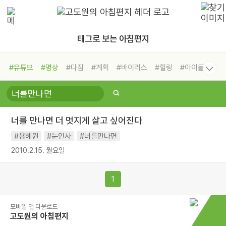
태그로 보는 아침편지
#유튜브
#명상
#다짐
#계획
#바이러스
#힐링
#아이들
#비전캠프
#독서캠프
#삶
#경험
#사람
#도움
#선택
#희망
#나눔
#친구
#링컨학교
#극복
#리더
#위기
너를 만나면 더 멋지게 살고 싶어진다
#독서
#건강
#면역력
#용혜원
#눈인사
#너를만나면
2010.2.15. 월요일
1
모바일 앱 다운로드
고도원의 아침편지