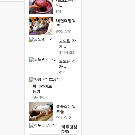
태초고추장
담..
8/8
내면혁명워
크..
8/29~8/30
고도원 작
가 ..
8/29~8/30
고도원 작
가 ..
8/29
황금변캠프
16기
9/5~9/6
통증잡는워
크숍
9/11~9/12
하루명상
[250..