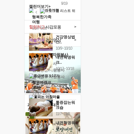
9/19
캘린더보기+
행복한가족
여행
힐링허그
사감포옹
>
9/24~9/26
건강명상법
예술치유
걷기명상
>
스..
10/9~10/10
'옹달샘의 꽃'
자원봉사
내면혁명워
크..
· 청년 자원봉사
10/17~10/18
· 금빛청년 자원봉사
· 음식연구 자원봉사
황금변캠프
17기
10/30~10/31
통증잡는워
2026 말복 보양대전
크숍
최대
74%할인
11/7~11/8
내면혁명워
크..