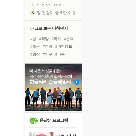
영적 성장의 여정
장 건강이 중요한 이유
신의 음성을 듣는다
흙이 된 몸으로 출근하는 여자
태그로 보는 아침편지
극과 극의 양 끝단
#삶
#희망
#독서
#선택
내가 '나다움'을 찾는 길
#도움
#경험
#비전캠프
피해 갈 수 없는 사건들
#명상
#친구
#나눔
처음 손을 잡았던 날
#계획
#사람
#건강
꿈이 실제가 되는 것
#링컨학교
#면역력
더 나은 세상을 위한
'말 타는 법'을 먼저
몸·마음·영혼의 힐링공동체
#바이러스
#유튜브
졸업식 사진을 보며
한울타리 소울패밀리
#극복
#독서캠프
극심한 변비, 어깨결림, 수면 장애
#아이들
#리더
#힐링
아픈 아버지를 위한 공간 설계
#위기
#다짐
슬럼프
보고 싶은 어머니
유년 시절의 부산 영도 바다
옹달샘 프로그램
못된 꼰대들