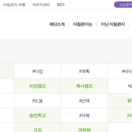
아침편지 여행
아버지센터
BDS
고도원T
재단소개
아침편지는
지난 아침편지
|
|
|
#다짐
#계획
#바
비전캠프
독서캠프
#
#도움
#선택
희
링컨학교
#극복
리
건강
면역력