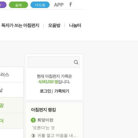
V
솔패
더드림
독자가 쓰는 아침편지
모음방
나눔터
|
|
이러스
현재 아침편지 가족은
4,043,010 명
입니다.
삶
로그인
|
가족되기
망
아침편지 랭킹
희망이란
더
'모른다'는 것
귀를 열고 마음을 내어주고