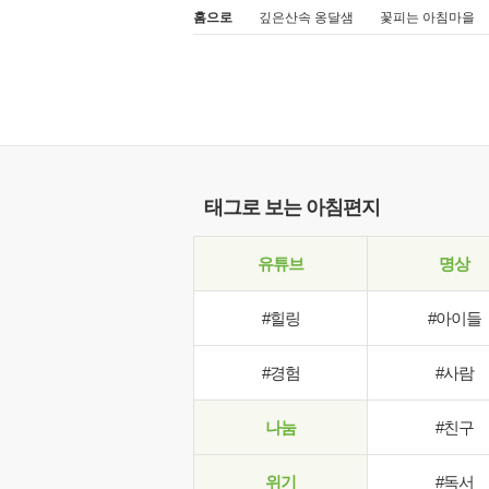
홈으로
깊은산속 옹달샘
꽃피는 아침마을
태그로 보는 아침편지
유튜브
명상
#힐링
#아이들
#경험
#사람
나눔
#친구
위기
#독서