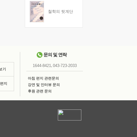
철학의 뒷계단
문의 및 연락
,
1644-8421
043-723-2033
 보기
아침 편지 관련문의
침편지
강연 및 인터뷰 문의
후원 관련 문의