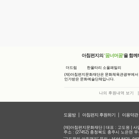
아침편지의
'꿈너머꿈'
을 함께
더드림
한울타리 소울패밀리
(재)아침편지문화재단은 문화체육관광부에서
인가받은 문화예술단체입니다.
나의 후원내역 보기
|
도움방
아침편지 후원하기
이용약관
(재)아침편지문화재단 | 대표 : 고도원 | 사업자
주소 : (27452) 충청북도 충주시 노은면 우성
'고도원의 아침편지' 문의 :
,