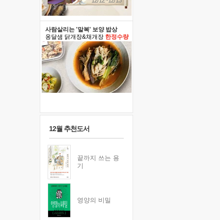
12/12~12/13
사람살리는 '말복' 보양 밥상
옹달샘 닭개장&채개장
한정수량
12월 추천도서
끝까지 쓰는 용
기
영양의 비밀