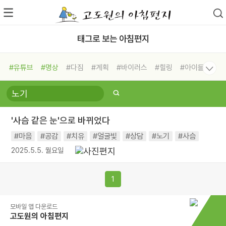
태그로 보는 아침편지
#유튜브
#명상
#다짐
#계획
#바이러스
#힐링
#아이들
#비전캠프
#독서캠프
#삶
#경험
#사람
#도움
#선택
#희망
#나눔
#친구
#링컨학교
#극복
#리더
#위기
'사슴 같은 눈'으로 바뀌었다
#독서
#건강
#면역력
#마음
#공감
#치유
#얼굴빛
#상담
#노기
#사슴
2025.5.5. 월요일
1
모바일 앱 다운로드
고도원의 아침편지