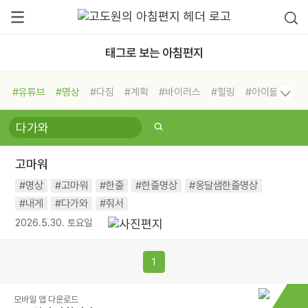
태그로 보는 아침편지
#유튜브
#명상
#다짐
#계획
#바이러스
#힐링
#아이들
#비전캠프
#독서캠프
#삶
#경험
#사람
#도움
#선택
#희망
#나눔
#친구
#링컨학교
#극복
#리더
#위기
고마워
#독서
#건강
#면역력
#명상
#고마워
#한줄
#한줄명상
#옹달샘한줄명상
#내게
#다가와
#줘서
2026.5.30. 토요일
1
모바일 앱 다운로드