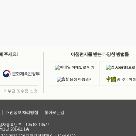
해 주세요!
아침편지를 받는 다양한 방법들
이메일로 받기
App(앱)으로
음성 아침편지
중국어 아
기부금 영수증 신청
개인정보 처리방침
찾아오는길
등록번호 : 105-82-13577
1길 201-61,1층
/ '아침편지여행'문의 :