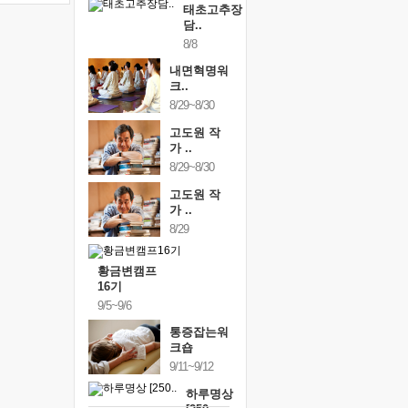
태초고추장
담..
8/8
내면혁명워
크..
8/29~8/30
고도원 작
가 ..
8/29~8/30
고도원 작
가 ..
8/29
황금변캠프
16기
9/5~9/6
통증잡는워
크숍
9/11~9/12
하루명상