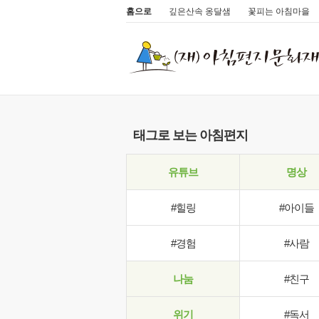
홈으로
깊은산속 옹달샘
꽃피는 아침마을
태그로 보는 아침편지
유튜브
명상
#힐링
#아이들
#경험
#사람
나눔
#친구
위기
#독서