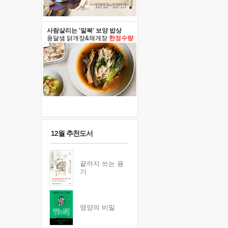
12/12~12/13
사람살리는 '말복' 보양 밥상
옹달샘 닭개장&채개장
한정수량
12월 추천도서
끝까지 쓰는 용
기
영양의 비밀