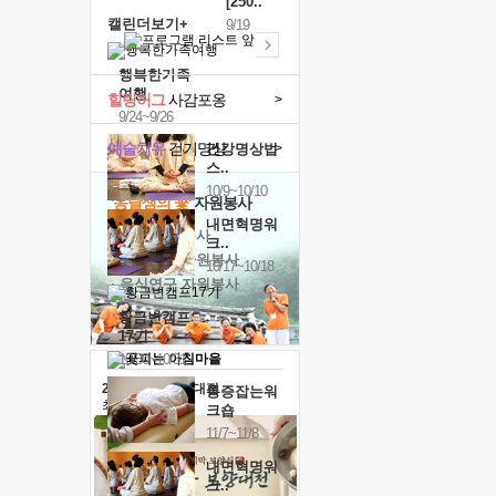
[250..
캘린더보기+
9/19
행복한가족
여행
힐링허그
사감포옹
>
9/24~9/26
예술치유
걷기명상
>
건강명상법
스..
10/9~10/10
'옹달샘의 꽃'
자원봉사
내면혁명워
· 청년 자원봉사
크..
· 금빛청년 자원봉사
10/17~10/18
· 음식연구 자원봉사
황금변캠프
17기
10/30~10/31
2026 말복 보양대전
통증잡는워
최대
74%할인
크숍
11/7~11/8
내면혁명워
크..