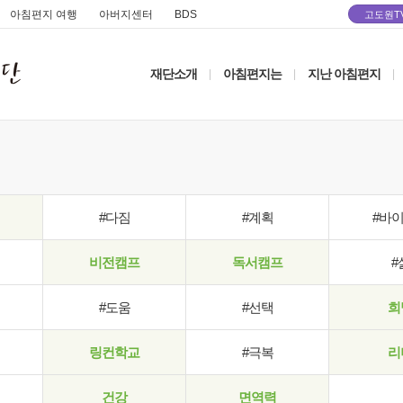
아침편지 여행
아버지센터
BDS
고도원T
재단소개
아침편지는
지난 아침편지
|
|
|
#다짐
#계획
#바
비전캠프
독서캠프
#
#도움
#선택
희
링컨학교
#극복
리
건강
면역력