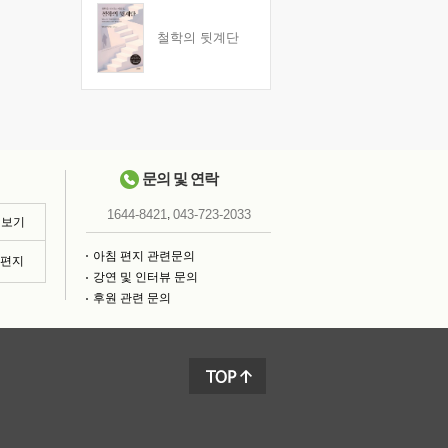
철학의 뒷계단
문의 및 연락
,
1644-8421
043-723-2033
 보기
아침 편지 관련문의
침편지
강연 및 인터뷰 문의
후원 관련 문의