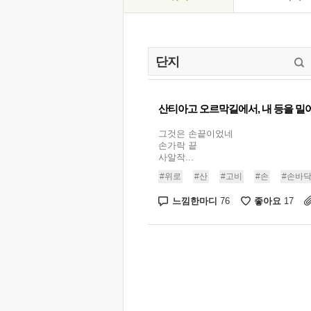
산티아고 오르막길에서, 내 등을 밀
그것은 손끝이었네
손가락 끝
사알작...
#위로
#산
#고비
#손
#손바
느낌한마디
좋아요
76
17