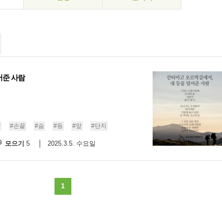
어준 사람
닥
#손끝
#숨
#등
#앞
#단지
모으기
2025.3.5. 수요일
5
1