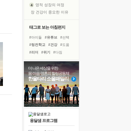
영적 성장의 여정
장 건강이 중요한 이유
신의 음성을 듣는다
흙이 된 몸으로 출근하는 여자
태그로 보는 아침편지
극과 극의 양 끝단
#아이들
#유튜브
#선택
내가 '나다움'을 찾는 길
#링컨학교
#건강
#도움
피해 갈 수 없는 사건들
#리더
#위기
#다짐
처음 손을 잡았던 날
#힐링
#면역력
#나눔
꿈이 실제가 되는 것
#바이러스
#경험
#극복
더 나은 세상을 위한
'말 타는 법'을 먼저
몸·마음·영혼의 힐링공동체
#계획
#비전캠프
#삶
졸업식 사진을 보며
한울타리 소울패밀리
#독서캠프
#독서
#친구
극심한 변비, 어깨결림, 수면 장애
#희망
#사람
#명상
아픈 아버지를 위한 공간 설계
보고 싶은 어머니
유년 시절의 부산 영도 바다
못된 꼰대들
옹달샘 프로그램
너무 황홀한 꽃들이여!