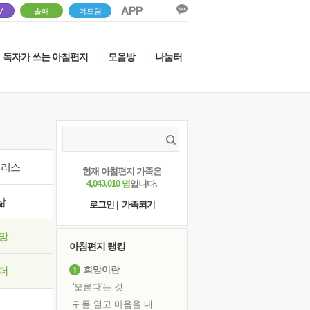
V
솔패
더드림
독자가 쓰는 아침편지
모음방
나눔터
|
|
이러스
현재 아침편지 가족은
4,043,010 명
입니다.
삶
로그인
|
가족되기
망
아침편지 랭킹
희망이란
더
'모른다'는 것
귀를 열고 마음을 내어주고