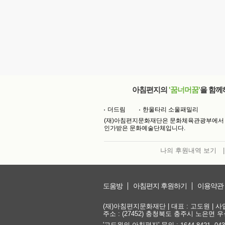
아침편지의
'꿈너머꿈'
을 함께
더드림
한울타리 소울패밀리
(재)아침편지문화재단은 문화체육관광부에서
인가받은 문화예술단체입니다.
나의 후원내역 보기
|
도움방
아침편지 후원하기
이용약관
(재)아침편지문화재단 | 대표 : 고도원 | 사업자
주소 : (27452) 충청북도 충주시 노은면 우성
'고도원의 아침편지' 문의 :
,