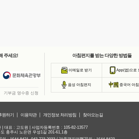
해 주세요!
아침편지를 받는 다양한 방법들
이메일로 받기
App(앱)으로
음성 아침편지
중국어 아
기부금 영수증 신청
후원하기
이용약관
개인정보 처리방침
찾아오는길
대표 : 고도원 | 사업자등록번호 : 105-82-13577
청북도 충주시 노은면 우성1길 201-61,1층
문의 :
,
/ '아침편지여행'문의 :