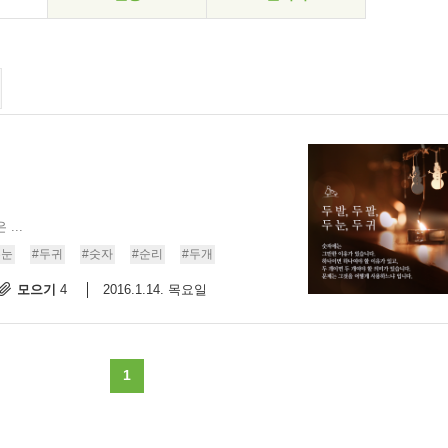
...
두눈
#두귀
#숫자
#순리
#두개
모으기
2016.1.14. 목요일
4
1