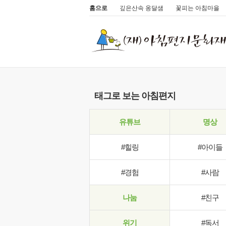
홈으로
깊은산속 옹달샘
꽃피는 아침마을
태그로 보는 아침편지
유튜브
명상
#힐링
#아이들
#경험
#사람
나눔
#친구
위기
#독서