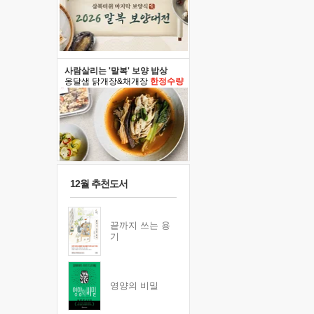
사람살리는 '말복' 보양 밥상
옹달샘 닭개장&채개장
한정수량
12월 추천도서
끝까지 쓰는 용
기
영양의 비밀