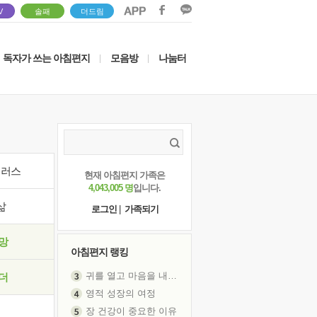
V
솔패
더드림
독자가 쓰는 아침편지
모음방
나눔터
|
|
이러스
현재 아침편지 가족은
4,043,005 명
입니다.
삶
로그인
|
가족되기
망
아침편지 랭킹
귀를 열고 마음을 내어주고
더
영적 성장의 여정
장 건강이 중요한 이유