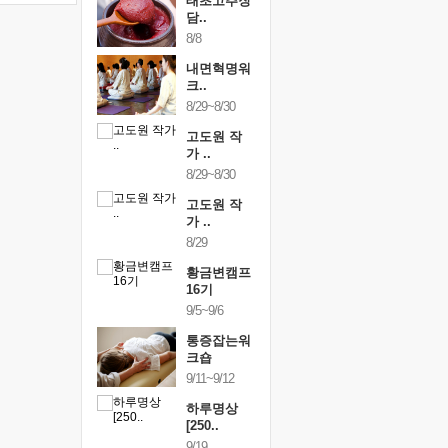
행복한가족
태초고추장
행복한가
여행
담..
여행
24~9/26
8/8
9/24~9/26
건강명상법
내면혁명워
건강명상
..
크..
스..
/9~10/10
8/29~8/30
10/9~10/10
내면혁명워
고도원 작
내면혁명
..
가 ..
크..
/17~10/18
8/29~8/30
10/17~10/18
황금변캠프
고도원 작
황금변캠
7기
가 ..
17기
/30~10/31
8/29
10/30~10/31
통증잡는워
황금변캠프
통증잡는
크숍
16기
크숍
/7~11/8
9/5~9/6
11/7~11/8
내면혁명워
통증잡는워
내면혁명
..
크숍
크..
/12~12/13
9/11~9/12
12/12~12/13
하루명상
[250..
9/19