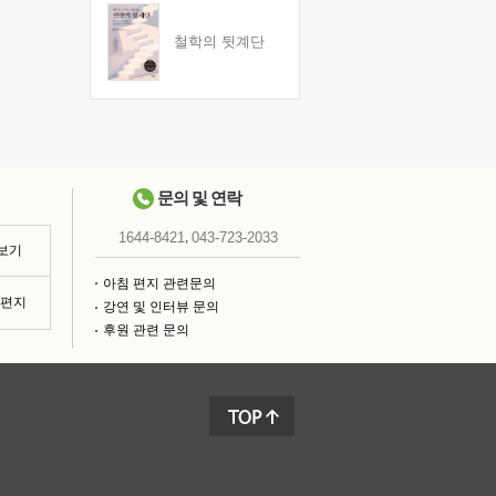
철학의 뒷계단
문의 및 연락
,
1644-8421
043-723-2033
 보기
아침 편지 관련문의
침편지
강연 및 인터뷰 문의
후원 관련 문의