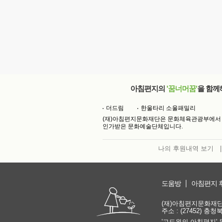
아침편지의
'꿈너머꿈'
을 함께
더드림
한울타리 소울패밀리
(재)아침편지문화재단은 문화체육관광부에서
인가받은 문화예술단체입니다.
나의 후원내역 보기
|
도움방
아침편지 
(재)아침편지문화재단 | 
주소 : (27452) 충
'고도원의 아침편지' 