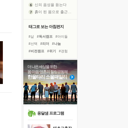
신의 음성을 듣는다
흙이 된 몸으로 출근하는 여자
극과 극의 양 끝단
내가 '나다움'을 찾는 길
태그로 보는 아침편지
피해 갈 수 없는 사건들
#삶
#독서캠프
#아이들
처음 손을 잡았던 날
#선택
#리더
#나눔
꿈이 실제가 되는 것
#비전캠프
#위기
#경험
'말 타는 법'을 먼저
#독서
#다짐
#명상
졸업식 사진을 보며
#극복
#유튜브
#사람
더 나은 세상을 위한
아픈 아버지를 위한 공간 설계
몸·마음·영혼의 힐링공동체
#바이러스
#힐링
극심한 변비, 어깨결림, 수면 장애
한울타리 소울패밀리
#링컨학교
#친구
#도움
보고 싶은 어머니
#면역력
#희망
#건강
유년 시절의 부산 영도 바다
#계획
못된 꼰대들
거울 속의 나
희망이란
옹달샘 프로그램
'모른다'는 것