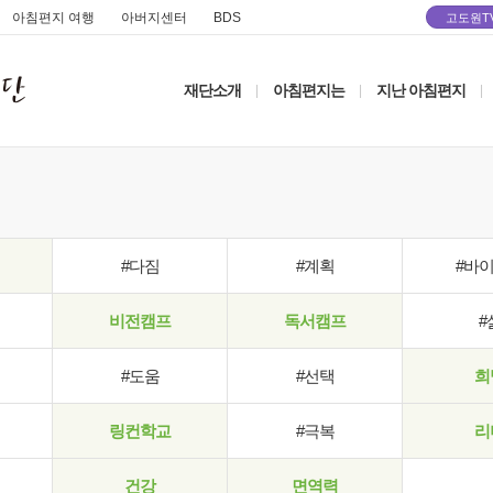
아침편지 여행
아버지센터
BDS
고도원T
재단소개
아침편지는
지난 아침편지
|
|
|
#다짐
#계획
#바
비전캠프
독서캠프
#
#도움
#선택
희
링컨학교
#극복
리
건강
면역력