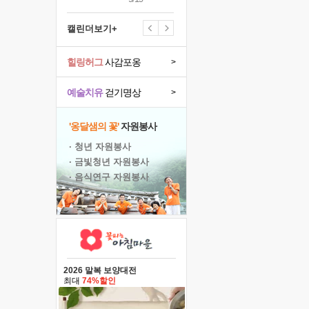
캘린더보기+
힐링허그
사감포옹
>
예술치유
걷기명상
>
'옹달샘의 꽃'
자원봉사
· 청년 자원봉사
· 금빛청년 자원봉사
· 음식연구 자원봉사
2026 말복 보양대전
최대
74%할인