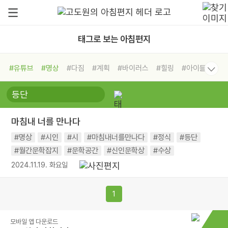
태그로 보는 아침편지
#유튜브
#명상
#다짐
#계획
#바이러스
#힐링
#아이들
#비전캠프
#독서캠프
#삶
#경험
#사람
#도움
#선택
#희망
#나눔
#친구
#링컨학교
#극복
#리더
#위기
마침내 너를 만나다
#독서
#건강
#면역력
#명상
#시인
#시
#마침내너를만나다
#정식
#등단
#월간문학잡지
#문학공간
#신인문학상
#수상
2024.11.19. 화요일
1
모바일 앱 다운로드