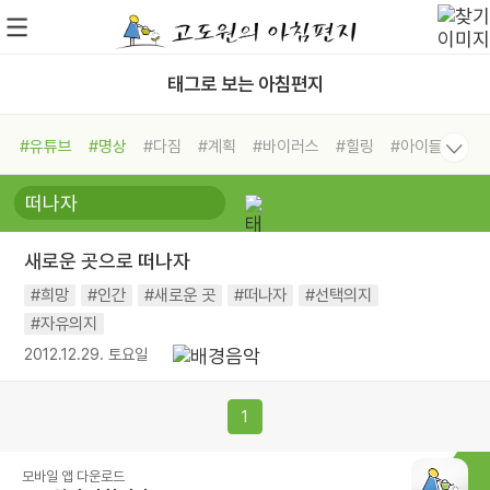
태그로 보는 아침편지
#유튜브
#명상
#다짐
#계획
#바이러스
#힐링
#아이들
#비전캠프
#독서캠프
#삶
#경험
#사람
#도움
#선택
#희망
#나눔
#친구
#링컨학교
#극복
#리더
#위기
새로운 곳으로 떠나자
#독서
#건강
#면역력
#희망
#인간
#새로운 곳
#떠나자
#선택의지
#자유의지
2012.12.29. 토요일
1
모바일 앱 다운로드