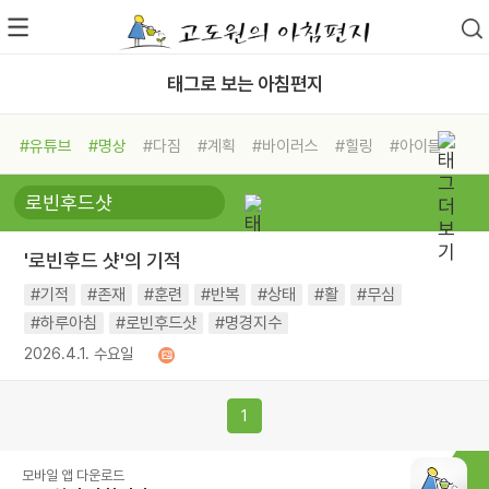
태그로 보는 아침편지
#유튜브
#명상
#다짐
#계획
#바이러스
#힐링
#아이들
#비전캠프
#독서캠프
#삶
#경험
#사람
#도움
#선택
#희망
#나눔
#친구
#링컨학교
#극복
#리더
#위기
'로빈후드 샷'의 기적
#독서
#건강
#면역력
#기적
#존재
#훈련
#반복
#상태
#활
#무심
#하루아침
#로빈후드샷
#명경지수
2026.4.1. 수요일
1
모바일 앱 다운로드