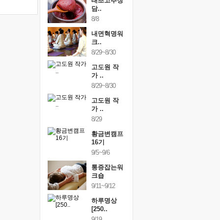
행복한가족
태초고추장
행복한가
여행
담..
여행
24~9/26
8/8
9/24~9/26
건강명상법
내면혁명워
건강명상
..
크..
스..
/9~10/10
8/29~8/30
10/9~10/10
내면혁명워
고도원 작
내면혁명
..
가 ..
크..
/17~10/18
8/29~8/30
10/17~10/18
황금변캠프
고도원 작
황금변캠
7기
가 ..
17기
/30~10/31
8/29
10/30~10/31
통증잡는워
황금변캠프
통증잡는
크숍
16기
크숍
/7~11/8
9/5~9/6
11/7~11/8
내면혁명워
통증잡는워
내면혁명
..
크숍
크..
/12~12/13
9/11~9/12
12/12~12/13
하루명상
[250..
9/19