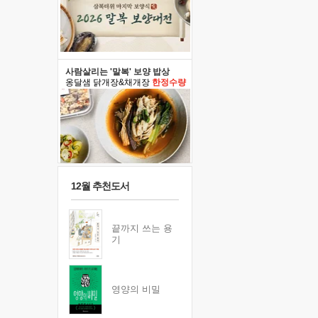
사람살리는 '말복' 보양 밥상
옹달샘 닭개장&채개장
한정수량
12월 추천도서
끝까지 쓰는 용
기
영양의 비밀