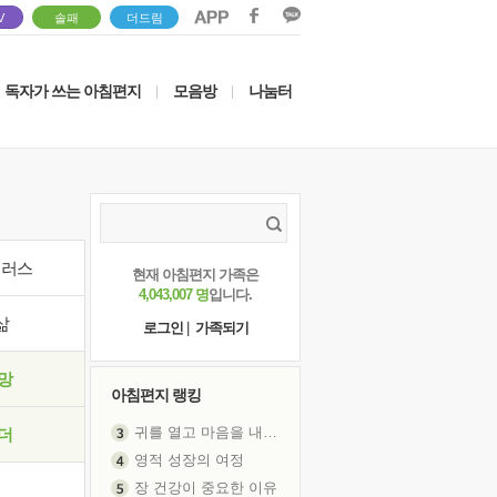
V
솔패
더드림
독자가 쓰는 아침편지
모음방
나눔터
|
|
이러스
현재 아침편지 가족은
4,043,007 명
입니다.
삶
로그인
|
가족되기
망
아침편지 랭킹
귀를 열고 마음을 내어주고
더
영적 성장의 여정
장 건강이 중요한 이유