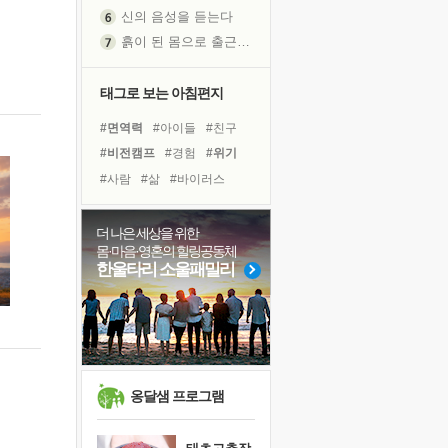
신의 음성을 듣는다
흙이 된 몸으로 출근하는 여자
극과 극의 양 끝단
내가 '나다움'을 찾는 길
태그로 보는 아침편지
피해 갈 수 없는 사건들
#면역력
#아이들
#친구
처음 손을 잡았던 날
#비전캠프
#경험
#위기
꿈이 실제가 되는 것
#사람
#삶
#바이러스
'말 타는 법'을 먼저
#명상
#유튜브
#극복
졸업식 사진을 보며
#힐링
#희망
#링컨학교
더 나은 세상을 위한
아픈 아버지를 위한 공간 설계
몸·마음·영혼의 힐링공동체
#리더
#건강
#다짐
극심한 변비, 어깨결림, 수면 장애
한울타리 소울패밀리
#계획
#선택
#나눔
보고 싶은 어머니
#도움
#독서
#독서캠프
유년 시절의 부산 영도 바다
못된 꼰대들
거울 속의 나
희망이란
옹달샘 프로그램
'모른다'는 것