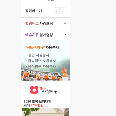
캘린더보기+
힐링허그
사감포옹
>
예술치유
걷기명상
>
'옹달샘의 꽃'
자원봉사
· 청년 자원봉사
· 금빛청년 자원봉사
· 음식연구 자원봉사
2026 말복 보양대전
최대
74%할인