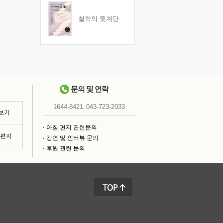
철학의 뒷계단
문의 및 연락
,
1644-8421
043-723-2033
 보기
아침 편지 관련문의
침편지
강연 및 인터뷰 문의
후원 관련 문의