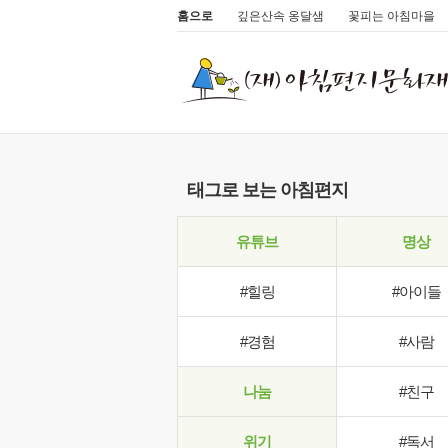
홈으로
깊은산속 옹달샘
꽃피는 아침마을
태그로 보는 아침편지
유튜브
명상
#힐링
#아이들
#경험
#사람
나눔
#친구
위기
#독서