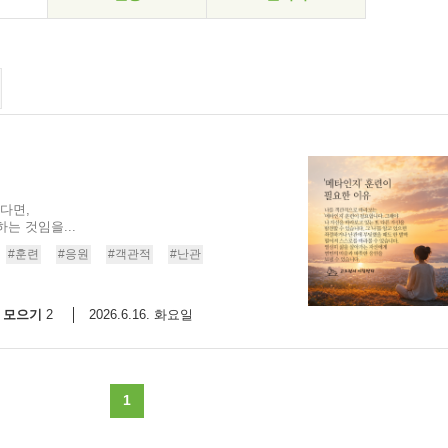
다면,
는 것임을...
#훈련
#응원
#객관적
#난관
모으기
2026.6.16. 화요일
2
1