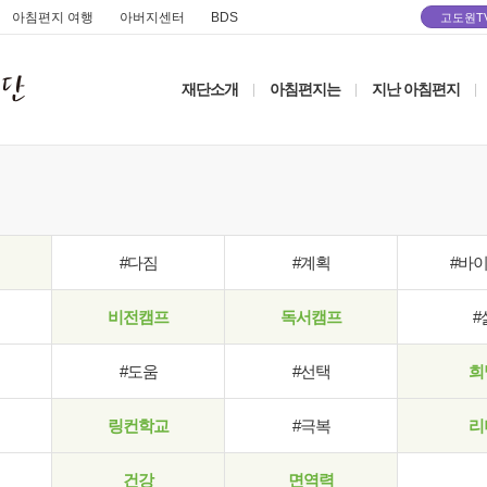
아침편지 여행
아버지센터
BDS
고도원T
재단소개
아침편지는
지난 아침편지
|
|
|
#다짐
#계획
#바
비전캠프
독서캠프
#
#도움
#선택
희
링컨학교
#극복
리
건강
면역력