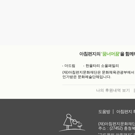
아침편지의
'꿈너머꿈'
을 함께
더드림
한울타리 소울패밀리
(재)아침편지문화재단은 문화체육관광부에서
인가받은 문화예술단체입니다.
나의 후원내역 보기
|
도움방
아침편지 
(재)아침편지문화재단 | 
주소 : (27452) 충
'고도원의 아침편지' 