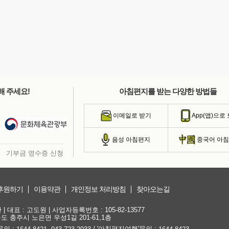
해 주세요!
아침편지를 받는 다양한 방법들
이메일로 받기
App(앱)으로
음성 아침편지
중국어 아
기부금 영수증 신청
후원하기
이용약관
개인정보 처리방침
찾아오는길
대표 : 고도원 | 사업자등록번호 : 105-82-13577
청북도 충주시 노은면 우성1길 201-61,1층
문의 :
,
/ '아침편지여행'문의 :