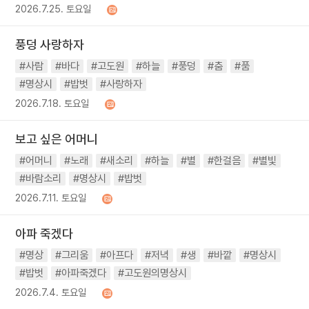
2026.7.25. 토요일
풍덩 사랑하자
#사람
#바다
#고도원
#하늘
#풍덩
#춤
#품
#명상시
#밥벗
#사랑하자
2026.7.18. 토요일
보고 싶은 어머니
#어머니
#노래
#새소리
#하늘
#별
#한걸음
#별빛
#바람소리
#명상시
#밥벗
2026.7.11. 토요일
아파 죽겠다
#명상
#그리움
#아프다
#저녁
#생
#바깥
#명상시
#밥벗
#아파죽겠다
#고도원의명상시
2026.7.4. 토요일