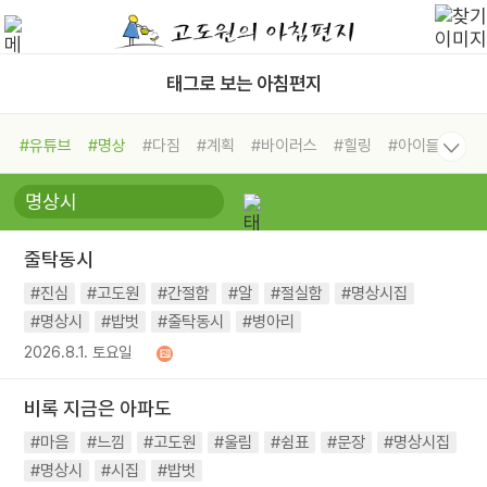
태그로 보는 아침편지
#유튜브
#명상
#다짐
#계획
#바이러스
#힐링
#아이들
#비전캠프
#독서캠프
#삶
#경험
#사람
#도움
#선택
#희망
#나눔
#친구
#링컨학교
#극복
#리더
#위기
줄탁동시
#독서
#건강
#면역력
#진심
#고도원
#간절함
#알
#절실함
#명상시집
#명상시
#밥벗
#줄탁동시
#병아리
2026.8.1. 토요일
비록 지금은 아파도
#마음
#느낌
#고도원
#울림
#쉼표
#문장
#명상시집
#명상시
#시집
#밥벗