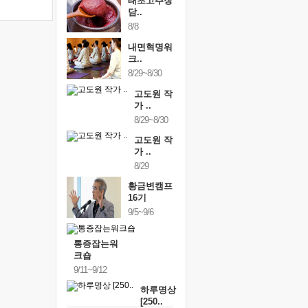
태초고추장
담..
8/8
내면혁명워
크..
8/29~8/30
고도원 작
가 ..
8/29~8/30
고도원 작
가 ..
8/29
황금변캠프
16기
9/5~9/6
통증잡는워
크숍
9/11~9/12
하루명상
[250..