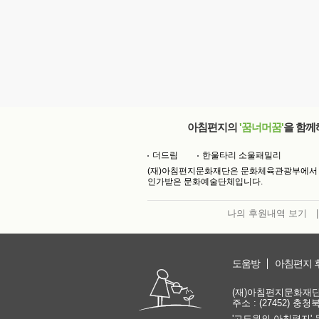
아침편지의
'꿈너머꿈'
을 함께
더드림
한울타리 소울패밀리
(재)아침편지문화재단은 문화체육관광부에서
인가받은 문화예술단체입니다.
나의 후원내역 보기
|
도움방
아침편지 
(재)아침편지문화재단 | 
주소 : (27452) 충
'고도원의 아침편지' 