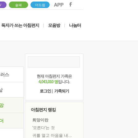
V
솔패
더드림
독자가 쓰는 아침편지
모음방
나눔터
|
|
이러스
현재 아침편지 가족은
4,043,010 명
입니다.
삶
로그인
|
가족되기
망
아침편지 랭킹
희망이란
더
'모른다'는 것
귀를 열고 마음을 내어주고