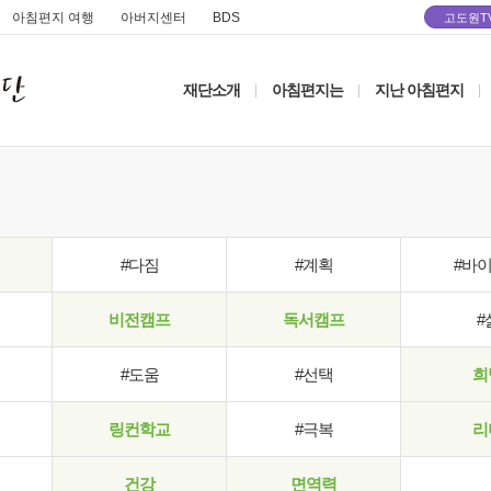
아침편지 여행
아버지센터
BDS
고도원T
재단소개
아침편지는
지난 아침편지
|
|
|
#다짐
#계획
#바
비전캠프
독서캠프
#
#도움
#선택
희
링컨학교
#극복
리
건강
면역력