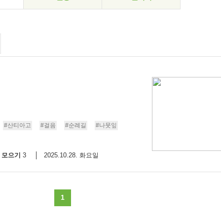
#산티아고
#걸음
#순례길
#나뭇잎
모으기
2025.10.28. 화요일
3
1