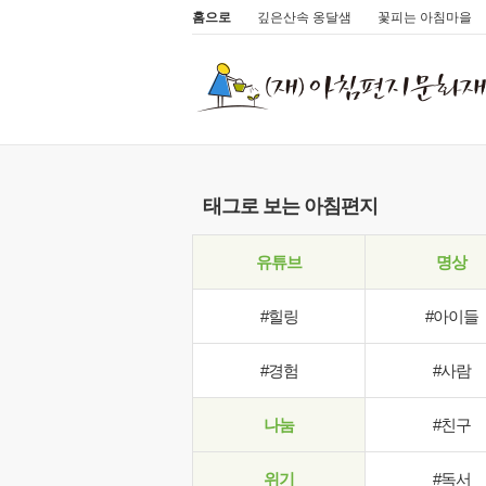
홈으로
깊은산속 옹달샘
꽃피는 아침마을
태그로 보는 아침편지
유튜브
명상
#힐링
#아이들
#경험
#사람
나눔
#친구
위기
#독서