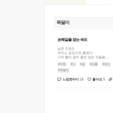
순례길을 걷는 속도
남은 인생도
까미노 같았으면 좋겠다.
너무 빨리 걸어 좋은 많은 것들을,...
#바람
#나
#길
#선물
#속도
#목덜미
느낌한마디
좋아요
15
5