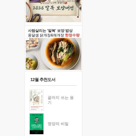
12/12~12/13
사람살리는 '말복' 보양 밥상
옹달샘 닭개장&채개장
한정수량
12월 추천도서
끝까지 쓰는 용
기
영양의 비밀