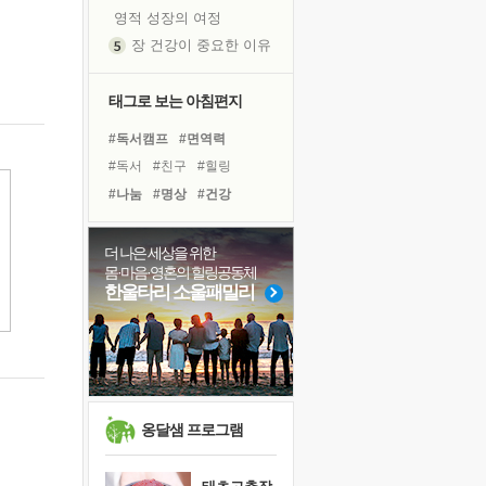
영적 성장의 여정
장 건강이 중요한 이유
신의 음성을 듣는다
흙이 된 몸으로 출근하는 여자
태그로 보는 아침편지
극과 극의 양 끝단
#독서캠프
#면역력
내가 '나다움'을 찾는 길
#독서
#친구
#힐링
피해 갈 수 없는 사건들
#나눔
#명상
#건강
처음 손을 잡았던 날
#계획
#링컨학교
꿈이 실제가 되는 것
#바이러스
#도움
#다짐
더 나은 세상을 위한
'말 타는 법'을 먼저
몸·마음·영혼의 힐링공동체
#희망
#경험
#위기
졸업식 사진을 보며
한울타리 소울패밀리
#선택
#극복
#유튜브
극심한 변비, 어깨결림, 수면 장애
#리더
#아이들
아픈 아버지를 위한 공간 설계
#비전캠프
#삶
#사람
슬럼프
보고 싶은 어머니
유년 시절의 부산 영도 바다
옹달샘 프로그램
못된 꼰대들