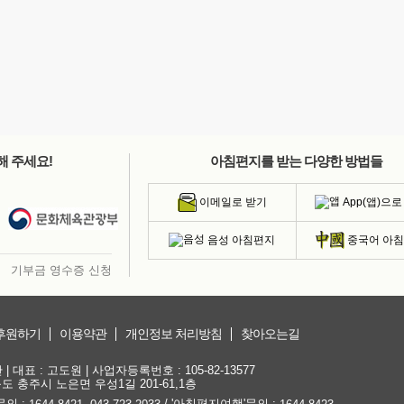
해 주세요!
아침편지를 받는 다양한 방법들
App(앱)으로
이메일로 받기
음성 아침편지
중국어 아
기부금 영수증 신청
후원하기
이용약관
개인정보 처리방침
찾아오는길
대표 : 고도원 | 사업자등록번호 : 105-82-13577
청북도 충주시 노은면 우성1길 201-61,1층
문의 :
,
/ '아침편지여행'문의 :