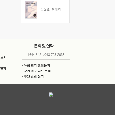
철학의 뒷계단
문의 및 연락
,
1644-8421
043-723-2033
 보기
아침 편지 관련문의
침편지
강연 및 인터뷰 문의
후원 관련 문의