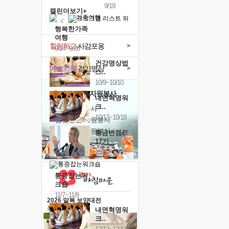
9/19
캘린더보기+
행복한가족
여행
힐링허그
사감포옹
>
9/24~9/26
건강명상법
예술치유
걷기명상
>
스..
10/9~10/10
'옹달샘의 꽃'
자원봉사
내면혁명워
크..
· 청년 자원봉사
10/17~10/18
· 금빛청년 자원봉사
· 음식연구 자원봉사
황금변캠프
17기
10/30~10/31
통증잡는워
크숍
11/7~11/8
2026 말복 보양대전
최대
74%할인
내면혁명워
크..