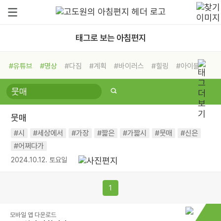
태그로 보는 아침편지
#유튜브
#명상
#다짐
#계획
#바이러스
#힐링
#아이들
#비전캠프
#독서캠프
#삶
#경험
#사람
#도움
#선택
#희망
#나눔
#친구
#링컨학교
#극복
#리더
#위기
뭇매
#독서
#건강
#면역력
#시
#세상에서
#가장
#짧은
#가짧시
#뭇매
#신은
#어쩌다가
2024.10.12. 토요일
1
모바일 앱 다운로드