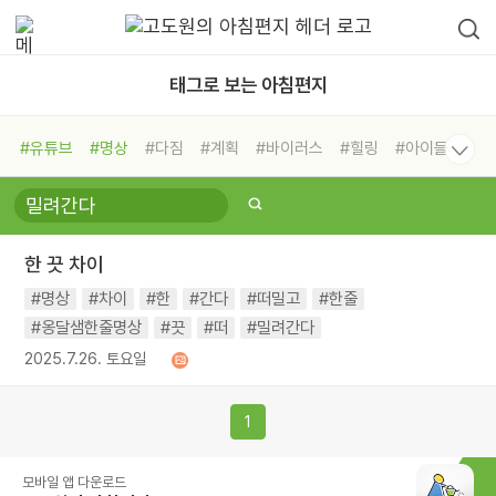
태그로 보는 아침편지
#유튜브
#명상
#다짐
#계획
#바이러스
#힐링
#아이들
#비전캠프
#독서캠프
#삶
#경험
#사람
#도움
#선택
#희망
#나눔
#친구
#링컨학교
#극복
#리더
#위기
한 끗 차이
#독서
#건강
#면역력
#명상
#차이
#한
#간다
#떠밀고
#한줄
#옹달샘한줄명상
#끗
#떠
#밀려간다
2025.7.26. 토요일
1
모바일 앱 다운로드