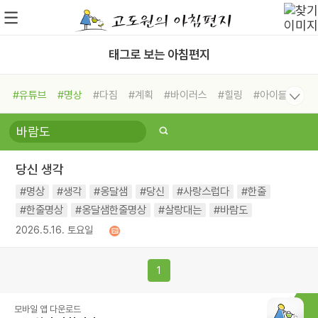
태그로 보는 아침편지
#유튜브
#명상
#다짐
#계획
#바이러스
#힐링
#아이들
#비전캠프
#독서캠프
#삶
#경험
#사람
#도움
#선택
#희망
#나눔
#친구
#링컨학교
#극복
#리더
#위기
당신 생각
#독서
#건강
#면역력
#명상
#생각
#옹달샘
#당신
#사랑스럽다
#한줄
#한줄명상
#옹달샘한줄명상
#살랑대는
#바람도
2026.5.16. 토요일
1
모바일 앱 다운로드