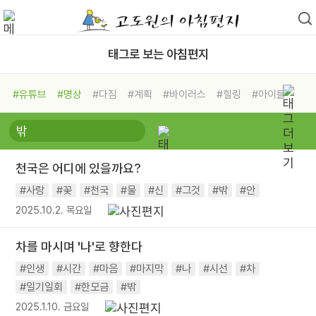
태그로 보는 아침편지
#유튜브
#명상
#다짐
#계획
#바이러스
#힐링
#아이들
#비전캠프
#독서캠프
#삶
#경험
#사람
#도움
#선택
#희망
#나눔
#친구
#링컨학교
#극복
#리더
#위기
천국은 어디에 있을까요?
#독서
#건강
#면역력
#사랑
#꽃
#천국
#물
#신
#그것
#밖
#안
2025.10.2. 목요일
차를 마시며 '나'로 향한다
#인생
#시간
#마음
#마지막
#나
#시선
#차
#일기일회
#한모금
#밖
2025.1.10. 금요일