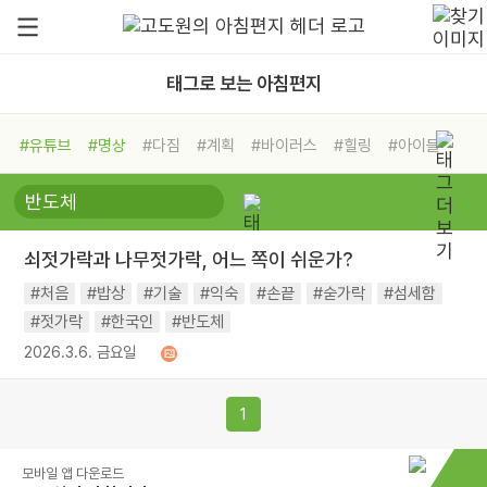
태그로 보는 아침편지
#유튜브
#명상
#다짐
#계획
#바이러스
#힐링
#아이들
#비전캠프
#독서캠프
#삶
#경험
#사람
#도움
#선택
#희망
#나눔
#친구
#링컨학교
#극복
#리더
#위기
쇠젓가락과 나무젓가락, 어느 쪽이 쉬운가?
#독서
#건강
#면역력
#처음
#밥상
#기술
#익숙
#손끝
#숟가락
#섬세함
#젓가락
#한국인
#반도체
2026.3.6. 금요일
1
모바일 앱 다운로드