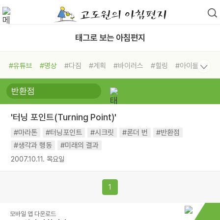
태그로 보는 아침편지
#유튜브
#명상
#다짐
#계획
#바이러스
#힐링
#아이들
#비전캠프
#독서캠프
#삶
#경험
#사람
#도움
#선택
#희망
#나눔
#친구
#링컨학교
#극복
#리더
#위기
'터닝 포인트(Turning Point)'
#독서
#건강
#면역력
#마라톤
#터닝포인트
#시크릿
#론더 번
#반환점
#생각과 행동
#미래의 결과
2007.10.11. 목요일
1
모바일 앱 다운로드