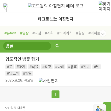
태그로 보는 아침편지
#유튜브
#명상
#다짐
#계획
#바이러스
#힐링
#아이들
#비전캠프
#독서캠프
#삶
#경험
#사람
#도움
#선택
#희망
#나눔
#친구
#링컨학교
#극복
#리더
#위기
압도적인 밤꽃 향기
#독서
#건강
#면역력
#꽃
#향기
#식물
#최고
#나비
#유혹
#알밤
#벌
#압도적
#밤꿀
2025.8.28. 목요일
1
모바일 앱 다운로드