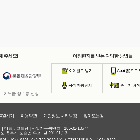
해 주세요!
아침편지를 받는 다양한 방법들
이메일로 받기
App(앱)으로
음성 아침편지
중국어 아
기부금 영수증 신청
후원하기
이용약관
개인정보 처리방침
찾아오는길
대표 : 고도원 | 사업자등록번호 : 105-82-13577
청북도 충주시 노은면 우성1길 201-61,1층
문의 :
,
/ '아침편지여행'문의 :