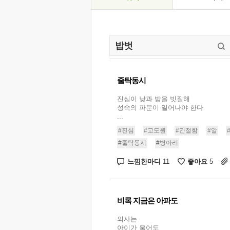
줄탁동시
진심이 낮과 밤을 빗질해
성숙의 파문이 일어나야 한다
...
#진심
#고도원
#간절함
#알
#줄탁동시
#병아리
느낌한마디
좋아요
11
5
비록 지금은 아파도
의사는
아이가 울어도