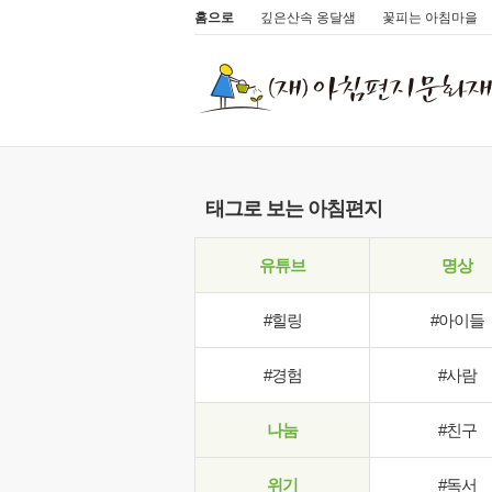
홈으로
깊은산속 옹달샘
꽃피는 아침마을
태그로 보는 아침편지
유튜브
명상
#힐링
#아이들
#경험
#사람
나눔
#친구
위기
#독서