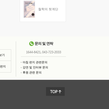
철학의 뒷계단
문의 및 연락
,
1644-8421
043-723-2033
 보기
아침 편지 관련문의
침편지
강연 및 인터뷰 문의
후원 관련 문의