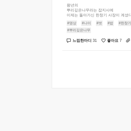
왕년의
뿌리깊은나무라는 잡지사에
이제는 돌아가신 한창기 사장이 계셨다.
#명상
#나이
#벗
#밥
#한창
#뿌리깊은나무
느낌한마디
좋아요
31
7