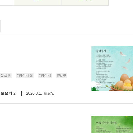
#절실함
#명상시집
#명상시
#밥벗
모으기
2026.8.1. 토요일
2