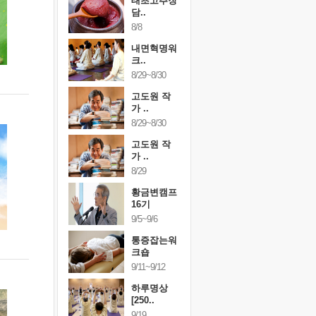
행복한가족
태초고추장
행복한가
여행
담..
여행
24~9/26
8/8
9/24~9/26
건강명상법
내면혁명워
건강명상
..
크..
스..
/9~10/10
8/29~8/30
10/9~10/10
내면혁명워
고도원 작
내면혁명
..
가 ..
크..
/17~10/18
8/29~8/30
10/17~10/18
황금변캠프
고도원 작
황금변캠
7기
가 ..
17기
/30~10/31
8/29
10/30~10/31
통증잡는워
황금변캠프
통증잡는
크숍
16기
크숍
/7~11/8
9/5~9/6
11/7~11/8
내면혁명워
통증잡는워
내면혁명
..
크숍
크..
/12~12/13
9/11~9/12
12/12~12/13
하루명상
[250..
9/19