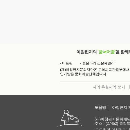
아침편지의
'꿈너머꿈'
을 함께
더드림
한울타리 소울패밀리
(재)아침편지문화재단은 문화체육관광부에서
인가받은 문화예술단체입니다.
나의 후원내역 보기
|
도움방
아침편지 
(재)아침편지문화재단 | 
주소 : (27452) 충
'고도원의 아침편지' 