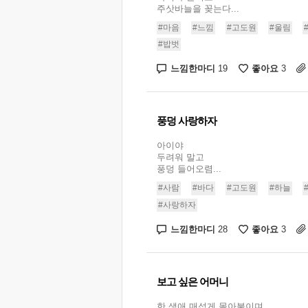
주삿바늘을 꽂는다...
#마음
#느낌
#고도원
#울림
#밥벗
느낌한마디
좋아요
19
3
풍덩 사랑하자
아이야
두려워 말고
풍덩 들어오렴...
#사람
#바다
#고도원
#하늘
#사랑하자
느낌한마디
좋아요
28
3
보고 싶은 어머니
한 생애 매섭게 몰아붙이며