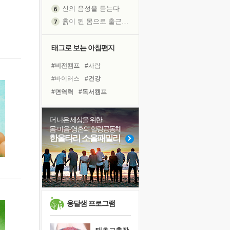
신의 음성을 듣는다
흙이 된 몸으로 출근하는 여자
극과 극의 양 끝단
내가 '나다움'을 찾는 길
태그로 보는 아침편지
피해 갈 수 없는 사건들
#비전캠프
#사람
처음 손을 잡았던 날
#바이러스
#건강
꿈이 실제가 되는 것
#면역력
#독서캠프
'말 타는 법'을 먼저
#명상
#경험
#위기
졸업식 사진을 보며
#계획
#삶
#유튜브
더 나은 세상을 위한
아픈 아버지를 위한 공간 설계
몸·마음·영혼의 힐링공동체
#아이들
#나눔
#친구
극심한 변비, 어깨결림, 수면 장애
한울타리 소울패밀리
#극복
#독서
#도움
보고 싶은 어머니
#링컨학교
#희망
#다짐
유년 시절의 부산 영도 바다
#리더
#선택
#힐링
못된 꼰대들
거울 속의 나
희망이란
옹달샘 프로그램
'모른다'는 것