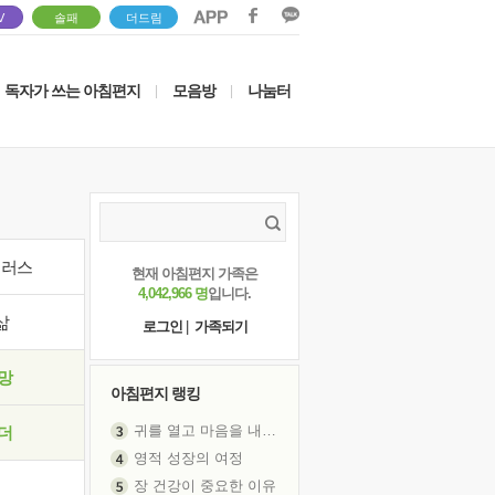
V
솔패
더드림
독자가 쓰는 아침편지
모음방
나눔터
|
|
이러스
현재 아침편지 가족은
4,042,966 명
입니다.
삶
로그인
|
가족되기
망
아침편지 랭킹
귀를 열고 마음을 내어주고
더
영적 성장의 여정
장 건강이 중요한 이유