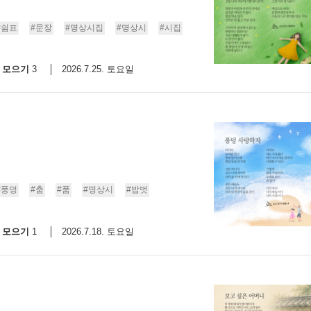
9/
#쉼표
#문장
#명상시집
#명상시
#시집
스
모으기
2026.7.25. 토요일
3
10
크
10
1
10
#풍덩
#춤
#품
#명상시
#밥벗
11
모으기
2026.7.18. 토요일
1
크
12