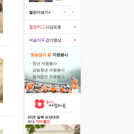
캘린더보기+
힐링허그
사감포옹
>
예술치유
걷기명상
>
'옹달샘의 꽃'
자원봉사
· 청년 자원봉사
· 금빛청년 자원봉사
· 음식연구 자원봉사
2026 말복 보양대전
최대
74%할인