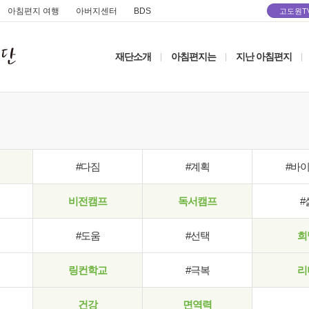
아침편지 여행
아버지센터
BDS
고도원T
재단소개
아침편지는
지난 아침편지
|
|
|
#다짐
#계획
#바
비전캠프
독서캠프
#
#도움
#선택
희
링컨학교
#극복
리
건강
면역력