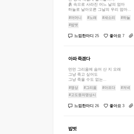
흙 속으로 사라진 어느 날의 엄마
하늘로 날아오른 그날의 우리 엄마...
#어머니
#노래
#새소리
#하늘
#밥벗
느낌한마디
좋아요
25
7
아파 죽겠다
먼먼 그리움에 숨어 산 지 오래
그냥 죽고 싶어도
그냥 죽을 수도 없는...
#명상
#그리움
#아프다
#저녁
#고도원의명상시
느낌한마디
좋아요
26
3
밥벗