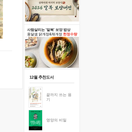
사람살리는 '말복' 보양 밥상
옹달샘 닭개장&채개장
한정수량
12월 추천도서
끝까지 쓰는 용
기
영양의 비밀