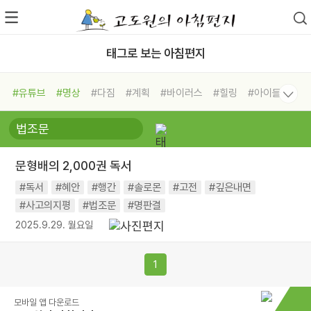
태그로 보는 아침편지
#유튜브
#명상
#다짐
#계획
#바이러스
#힐링
#아이들
#비전캠프
#독서캠프
#삶
#경험
#사람
#도움
#선택
#희망
#나눔
#친구
#링컨학교
#극복
#리더
#위기
문형배의 2,000권 독서
#독서
#건강
#면역력
#독서
#혜안
#행간
#솔로몬
#고전
#깊은내면
#사고의지평
#법조문
#명판결
2025.9.29. 월요일
1
모바일 앱 다운로드