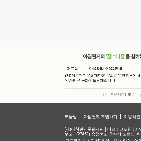
아침편지의
'꿈너머꿈'
을 함께
더드림
한울타리 소울패밀리
(재)아침편지문화재단은 문화체육관광부에서
인가받은 문화예술단체입니다.
나의 후원내역 보기
|
도움방
아침편지 후원하기
이용약관
(재)아침편지문화재단 | 대표 : 고도원 | 사업자
주소 : (27452) 충청북도 충주시 노은면 우성
'고도원의 아침편지' 문의 :
,