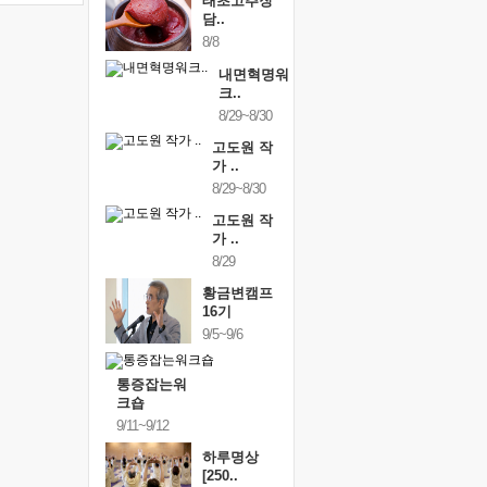
태초고추장
담..
8/8
내면혁명워
크..
8/29~8/30
고도원 작
가 ..
8/29~8/30
고도원 작
가 ..
8/29
황금변캠프
16기
9/5~9/6
통증잡는워
크숍
9/11~9/12
하루명상
[250..