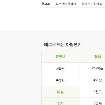
홈으로
깊은산속 옹달샘
꽃피는 아침마을
태그로 보는 아침편지
유튜브
명상
#힐링
#아이들
#경험
#사람
나눔
#친구
위기
#독서