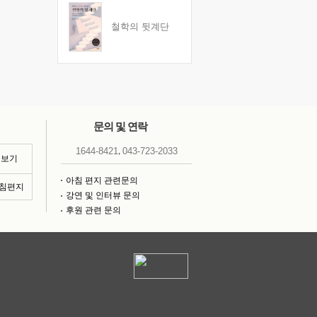
철학의 뒷계단
문의 및 연락
,
1644-8421
043-723-2033
 보기
아침 편지 관련문의
아침편지
강연 및 인터뷰 문의
후원 관련 문의