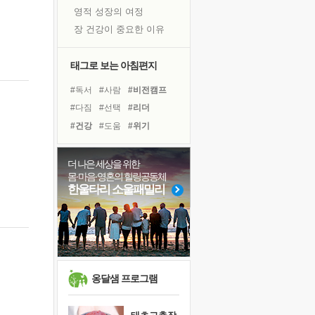
영적 성장의 여정
장 건강이 중요한 이유
신의 음성을 듣는다
흙이 된 몸으로 출근하는 여자
태그로 보는 아침편지
극과 극의 양 끝단
#독서
#사람
#비전캠프
내가 '나다움'을 찾는 길
#다짐
#선택
#리더
피해 갈 수 없는 사건들
#건강
#도움
#위기
처음 손을 잡았던 날
#면역력
#바이러스
꿈이 실제가 되는 것
#경험
#유튜브
#나눔
더 나은 세상을 위한
'말 타는 법'을 먼저
몸·마음·영혼의 힐링공동체
#힐링
#링컨학교
졸업식 사진을 보며
한울타리 소울패밀리
#아이들
#삶
#친구
아픈 아버지를 위한 공간 설계
#극복
#명상
#희망
극심한 변비, 어깨결림, 수면 장애
#계획
#독서캠프
슬럼프
보고 싶은 어머니
유년 시절의 부산 영도 바다
옹달샘 프로그램
못된 꼰대들