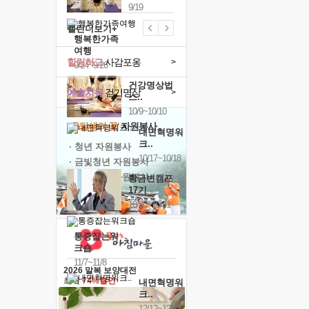
9/19
캘린더보기+
행복한가족
여행
힐링허그
사감포옹
>
9/24~9/26
건강명상법
예술치유
걷기명상
>
스..
10/9~10/10
'옹달샘의 꽃'
자원봉사
내면혁명워
크..
· 청년 자원봉사
10/17~10/18
· 금빛청년 자원봉사
· 음식연구 자원봉사
황금변캠프
17기
10/30~10/31
통증잡는워
크숍
11/7~11/8
2026 말복 보양대전
최대
74%할인
내면혁명워
크..
12/12~12/13