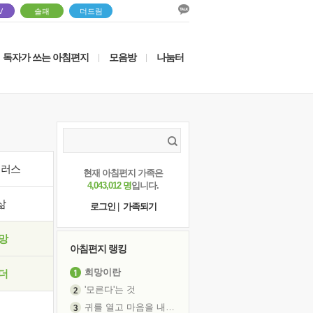
V
솔패
더드림
독자가 쓰는 아침편지
모음방
나눔터
|
|
이러스
현재 아침편지 가족은
4,043,012 명
입니다.
삶
로그인
|
가족되기
망
아침편지 랭킹
희망이란
더
'모른다'는 것
귀를 열고 마음을 내어주고