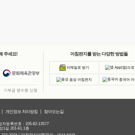
해 주세요!
아침편지를 받는 다양한 방법들
App(앱)으로
이메일로 받기
음성 아침편지
중국어 
기부금 영수증 신청
개인정보 처리방침
찾아오는길
등록번호 : 105-82-13577
1길 201-61,1층
/ '아침편지여행'문의 :