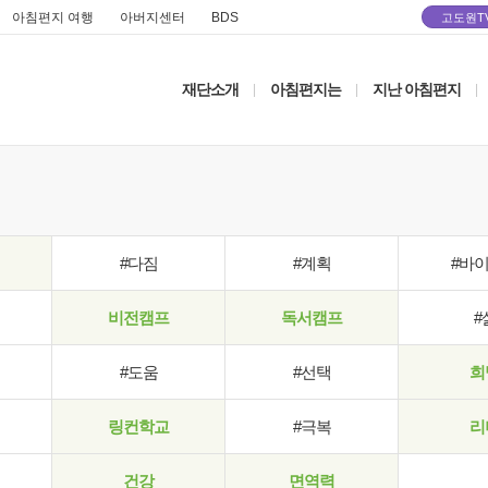
아침편지 여행
아버지센터
BDS
고도원T
재단소개
아침편지는
지난 아침편지
|
|
|
#다짐
#계획
#바
비전캠프
독서캠프
#
#도움
#선택
희
링컨학교
#극복
리
건강
면역력