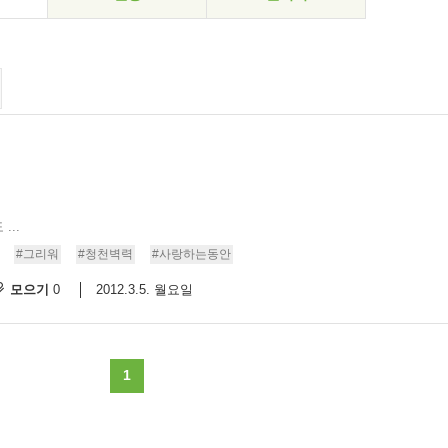
..
#그리워
#청천벽력
#사랑하는동안
모으기
2012.3.5. 월요일
0
1