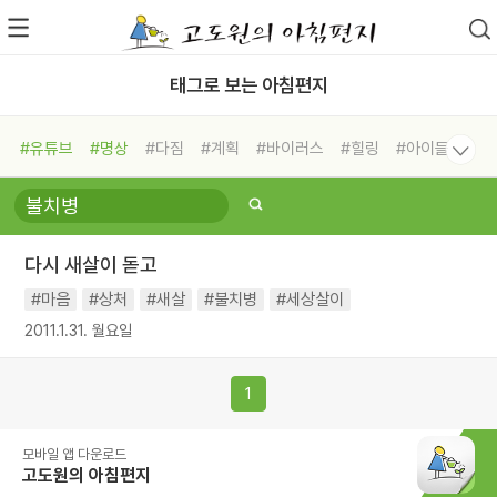
태그로 보는 아침편지
#유튜브
#명상
#다짐
#계획
#바이러스
#힐링
#아이들
#비전캠프
#독서캠프
#삶
#경험
#사람
#도움
#선택
#희망
#나눔
#친구
#링컨학교
#극복
#리더
#위기
다시 새살이 돋고
#독서
#건강
#면역력
#마음
#상처
#새살
#불치병
#세상살이
2011.1.31. 월요일
1
모바일 앱 다운로드
고도원의 아침편지