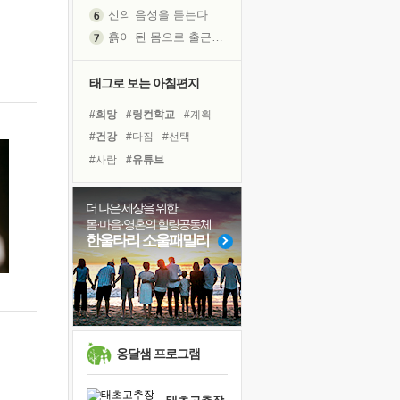
신의 음성을 듣는다
흙이 된 몸으로 출근하는 여자
극과 극의 양 끝단
내가 '나다움'을 찾는 길
태그로 보는 아침편지
피해 갈 수 없는 사건들
#희망
#링컨학교
#계획
처음 손을 잡았던 날
#건강
#다짐
#선택
꿈이 실제가 되는 것
#사람
#유튜브
'말 타는 법'을 먼저
#바이러스
#독서캠프
아픈 아버지를 위한 공간 설계
#힐링
#독서
#명상
#삶
더 나은 세상을 위한
졸업식 사진을 보며
몸·마음·영혼의 힐링공동체
#도움
#비전캠프
#나눔
극심한 변비, 어깨결림, 수면 장애
한울타리 소울패밀리
#면역력
#친구
#위기
보고 싶은 어머니
#극복
#리더
#아이들
마음이 멈춰 버린 곳
#경험
유년 시절의 부산 영도 바다
못된 꼰대들
희망이란
옹달샘 프로그램
'모른다'는 것
귀를 열고 마음을 내어주고