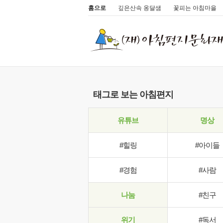
홈으로
깊은산속 옹달샘
꽃피는 아침마을
태그로 보는 아침편지
유튜브
명상
#힐링
#아이들
#경험
#사람
나눔
#친구
위기
#독서