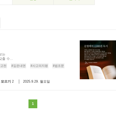
보는
 수...
#고전
#깊은내면
#사고의지평
#법조문
모으기
2025.9.29. 월요일
2
1