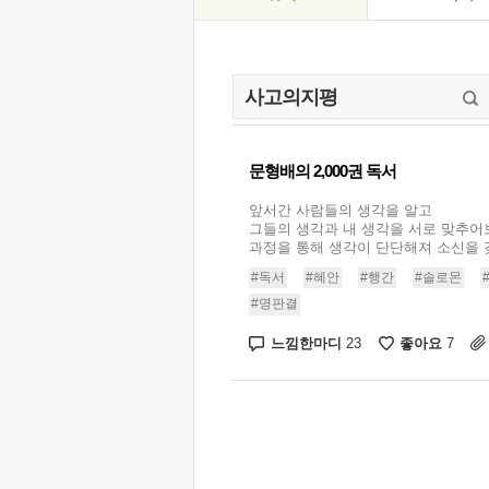
문형배의 2,000권 독서
앞서간 사람들의 생각을 알고
그들의 생각과 내 생각을 서로 맞추어
과정을 통해 생각이 단단해져 소신을 갖출
#독서
#혜안
#행간
#솔로몬
#명판결
느낌한마디
좋아요
23
7