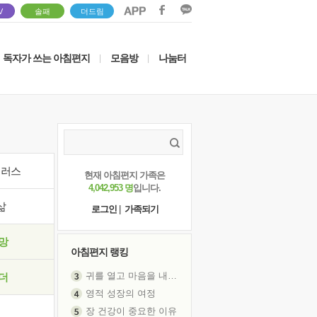
V
솔패
더드림
독자가 쓰는 아침편지
모음방
나눔터
|
|
이러스
현재 아침편지 가족은
4,042,953 명
입니다.
삶
로그인
|
가족되기
망
아침편지 랭킹
귀를 열고 마음을 내어주고
더
영적 성장의 여정
장 건강이 중요한 이유