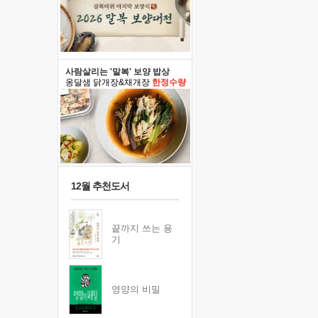
사람살리는 '말복' 보양 밥상
옹달샘 닭개장&채개장
한정수량
12월 추천도서
끝까지 쓰는 용
기
영양의 비밀