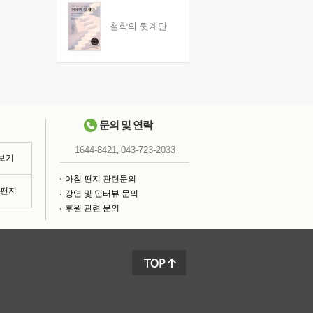
철학의 뒷계단
문의 및 연락
,
1644-8421
043-723-2033
 보기
아침 편지 관련문의
침편지
강연 및 인터뷰 문의
후원 관련 문의