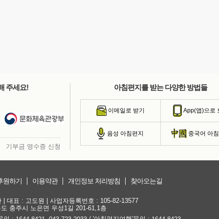
해 주세요!
아침편지를 받는 다양한 방법들
이메일로 받기
App(앱)으로
음성 아침편지
중국어 아
기부금 영수증 신청
후원하기
이용약관
개인정보 처리방침
찾아오는길
대표 : 고도원 | 사업자등록번호 : 105-82-13577
청북도 충주시 노은면 우성1길 201-61,1층
문의 :
,
/ '아침편지여행'문의 :