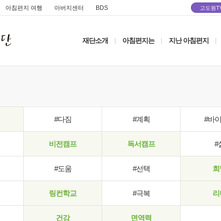
아침편지 여행
아버지센터
BDS
고도원T
재단소개
아침편지는
지난 아침편지
|
|
|
#다짐
#계획
#바
비전캠프
독서캠프
#
#도움
#선택
희
링컨학교
#극복
리
건강
면역력