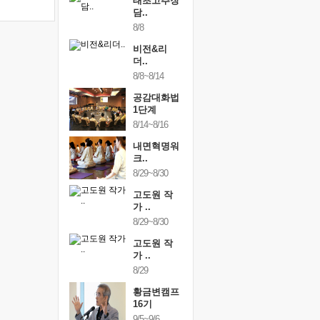
내면혁명워
태초고추장
통증잡는
..
담..
크숍
/12~12/13
8/8
9/11~9/12
비전&리
하루명상
더..
[250..
8/8~8/14
9/19
공감대화법
행복한가
1단계
여행
8/14~8/16
9/24~9/26
내면혁명워
건강명상
크..
스..
8/29~8/30
10/9~10/10
고도원 작
내면혁명
가 ..
크..
8/29~8/30
10/17~10/18
고도원 작
황금변캠
가 ..
17기
8/29
10/30~10/31
황금변캠프
통증잡는
16기
크숍
9/5~9/6
11/7~11/8