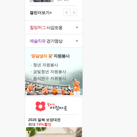
캘린더보기+
힐링허그
사감포옹
>
예술치유
걷기명상
>
'옹달샘의 꽃'
자원봉사
· 청년 자원봉사
· 금빛청년 자원봉사
· 음식연구 자원봉사
2026 말복 보양대전
최대
74%할인