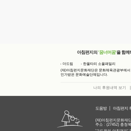
아침편지의
'꿈너머꿈'
을 함께
더드림
한울타리 소울패밀리
(재)아침편지문화재단은 문화체육관광부에서
인가받은 문화예술단체입니다.
나의 후원내역 보기
|
도움방
아침편지 
(재)아침편지문화재단 | 
주소 : (27452) 충
'고도원의 아침편지' 