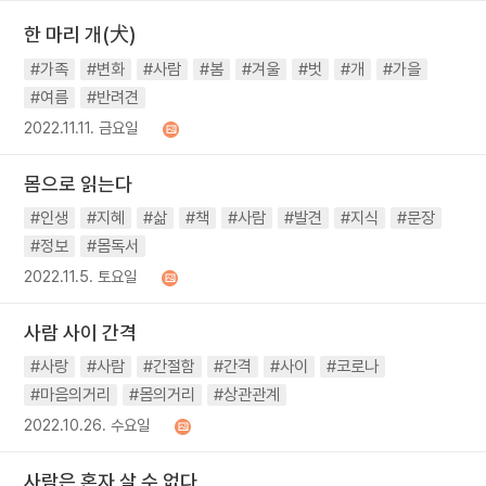
한 마리 개(犬)
#가족
#변화
#사람
#봄
#겨울
#벗
#개
#가을
#여름
#반려견
2022.11.11. 금요일
몸으로 읽는다
#인생
#지혜
#삶
#책
#사람
#발견
#지식
#문장
#정보
#몸독서
2022.11.5. 토요일
사람 사이 간격
#사랑
#사람
#간절함
#간격
#사이
#코로나
#마음의거리
#몸의거리
#상관관계
2022.10.26. 수요일
사람은 혼자 살 수 없다