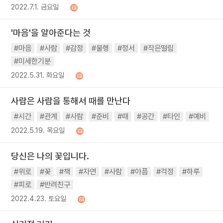
2022.7.1. 금요일
'마음'을 알아준다는 것
#마음
#사람
#감정
#불행
#정서
#작은떨림
#미세한기분
2022.5.31. 화요일
사람은 사람을 통해서 때를 만난다
#시간
#관계
#사람
#준비
#때
#공간
#타인
#예비
2022.5.19. 목요일
당신은 나의 꽃입니다.
#위로
#꽃
#책
#자연
#사람
#아픔
#걱정
#하루
#피로
#반려친구
2022.4.23. 토요일