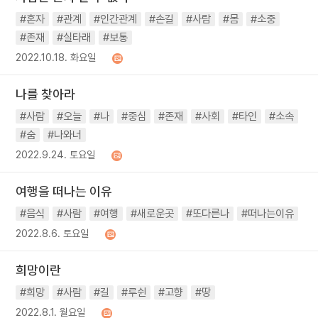
#혼자
#관계
#인간관계
#손길
#사람
#몸
#소중
#존재
#실타래
#보통
2022.10.18. 화요일
나를 찾아라
#사람
#오늘
#나
#중심
#존재
#사회
#타인
#소속
#숨
#나와너
2022.9.24. 토요일
여행을 떠나는 이유
#음식
#사람
#여행
#새로운곳
#또다른나
#떠나는이유
2022.8.6. 토요일
희망이란
#희망
#사람
#길
#루쉰
#고향
#땅
2022.8.1. 월요일