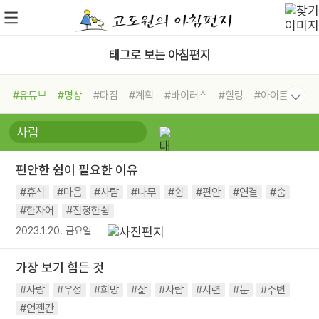
태그로 보는 아침편지
#유튜브
#명상
#다짐
#계획
#바이러스
#힐링
#아이들
#비전캠프
#독서캠프
#삶
#경험
#사람
#도움
#선택
#희망
#나눔
#친구
#링컨학교
#극복
#리더
#위기
편안한 쉼이 필요한 이유
#독서
#건강
#면역력
#휴식
#마음
#사람
#나무
#쉼
#편안
#연결
#숨
#한자어
#진정한쉼
2023.1.20. 금요일
가장 보기 힘든 것
#사랑
#우정
#희망
#삶
#사람
#시련
#눈
#주변
#언젠간