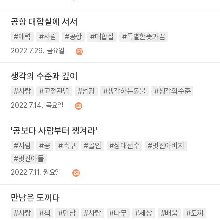
공항 대합실에 서서
#매력
#사람
#공항
#대합실
#특별한뜻과꿈
2022.7.29. 금요일
생각의 수준과 깊이
#사람
#고정관념
#섬광
#생각하는동물
#생각의수준
2022.7.14. 목요일
'공보다 사람부터 챙겨라'
#사람
#공
#축구
#골인
#상대선수
#멋진아버지
#멋진아들
2022.7.11. 월요일
만남은 도끼다
#사랑
#책
#만남
#사람
#나무
#세상
#배움
#도끼