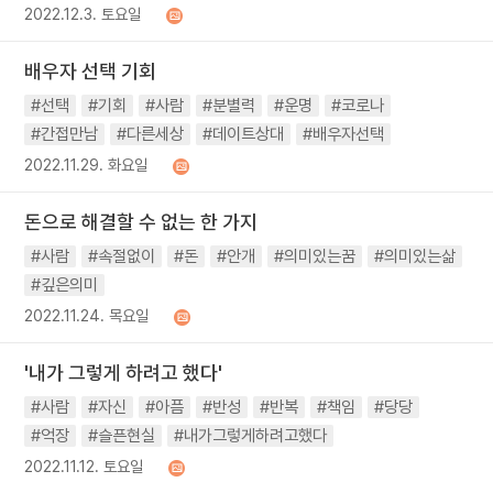
2022.12.3. 토요일
배우자 선택 기회
#선택
#기회
#사람
#분별력
#운명
#코로나
#간접만남
#다른세상
#데이트상대
#배우자선택
2022.11.29. 화요일
돈으로 해결할 수 없는 한 가지
#사람
#속절없이
#돈
#안개
#의미있는꿈
#의미있는삶
#깊은의미
2022.11.24. 목요일
'내가 그렇게 하려고 했다'
#사람
#자신
#아픔
#반성
#반복
#책임
#당당
#억장
#슬픈현실
#내가그렇게하려고했다
2022.11.12. 토요일