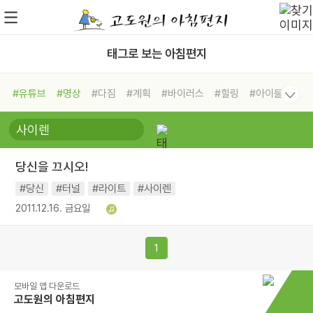
태그로 보는 아침편지
#유튜브
#명상
#다짐
#계획
#바이러스
#힐링
#아이들
#비전캠프
#독서캠프
#삶
#경험
#사람
#도움
#선택
#희망
#나눔
#친구
#링컨학교
#극복
#리더
#위기
당신을 끄시오!
#독서
#건강
#면역력
#당신
#터널
#라이트
#사이렌
2011.12.16. 금요일
1
모바일 앱 다운로드
고도원의 아침편지