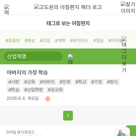
태그로 보는 아침편지
#유튜브
#명상
#다짐
#계획
#바이러스
#힐링
#아이들
#비전캠프
#독서캠프
#삶
#경험
#사람
#도움
#선택
#희망
#나눔
#친구
#링컨학교
#극복
#리더
#위기
아버지의 가정 학습
#독서
#건강
#면역력
#사랑
#교육
#아버지
#인류
#학교
#가정
#방식
#학습
#산업혁명
#공교육
2026.6.4. 목요일
1
모바일 앱 다운로드