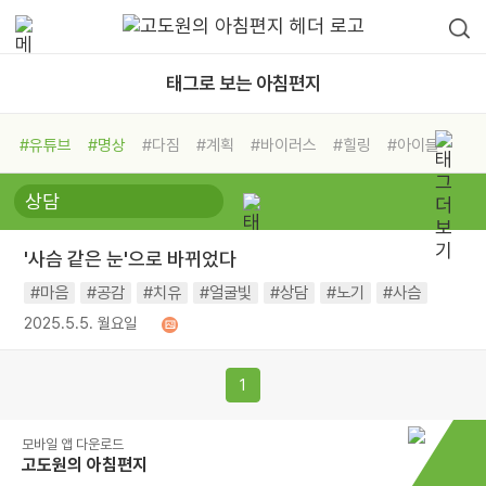
태그로 보는 아침편지
#유튜브
#명상
#다짐
#계획
#바이러스
#힐링
#아이들
#비전캠프
#독서캠프
#삶
#경험
#사람
#도움
#선택
#희망
#나눔
#친구
#링컨학교
#극복
#리더
#위기
'사슴 같은 눈'으로 바뀌었다
#독서
#건강
#면역력
#마음
#공감
#치유
#얼굴빛
#상담
#노기
#사슴
2025.5.5. 월요일
1
모바일 앱 다운로드
고도원의 아침편지