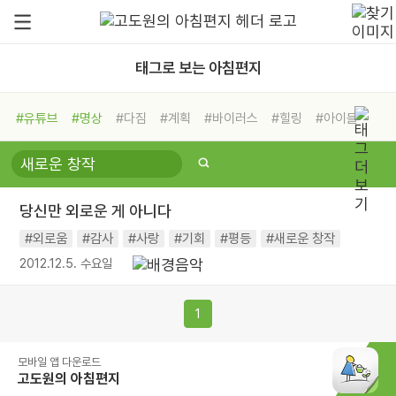
태그로 보는 아침편지
#유튜브
#명상
#다짐
#계획
#바이러스
#힐링
#아이들
#비전캠프
#독서캠프
#삶
#경험
#사람
#도움
#선택
#희망
#나눔
#친구
#링컨학교
#극복
#리더
#위기
당신만 외로운 게 아니다
#독서
#건강
#면역력
#외로움
#감사
#사랑
#기회
#평등
#새로운 창작
2012.12.5. 수요일
1
모바일 앱 다운로드
고도원의 아침편지