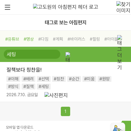
태그로 보는 아침편지
#유튜브
#명상
#다짐
#계획
#바이러스
#힐링
#아이들
#비전캠프
#독서캠프
#삶
#경험
#사람
#도움
#선택
#희망
#나눔
#친구
#링컨학교
#극복
#리더
#위기
질책보다 칭찬을!
#독서
#건강
#면역력
#이해
#배려
#선택
#칭찬
#순간
#미움
#원망
#방식
#질책
#세팅
2026.7.10. 금요일
1
모바일 앱 다운로드