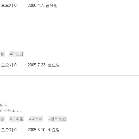
모으기
2006.4.7. 금요일
0
좌절
#허연경
모으기
2005.7.23. 토요일
0
된다.
사하고 ...
소망
#고마움
#파트너
#뇔르 넬슨
모으기
2005.5.10. 화요일
0