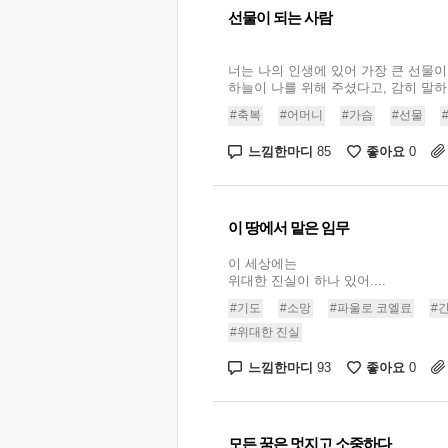
선물이 되는 사람
너는 나의 인생에 있어 가장 큰 선물
하늘이 나를 위해 주셨다고, 감히 말하고 
#축복
#어머니
#가슴
#선물
느낌한마디
좋아요
85
0
이 땅에서 맡은 임무
이 세상에는
위대한 진실이 하나 있어....
#기도
#소망
#파울로 코엘료
#
#위대한 진실
느낌한마디
좋아요
93
0
모든 꿈은 멋지고 소중하다