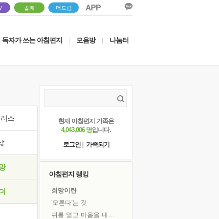
V
솔패
더드림
독자가 쓰는 아침편지
모음방
나눔터
|
|
이러스
현재 아침편지 가족은
4,043,006 명
입니다.
삶
로그인
|
가족되기
망
아침편지 랭킹
희망이란
더
'모른다'는 것
귀를 열고 마음을 내어주고