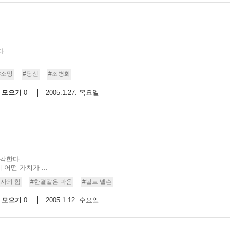
다
#소망
#당신
#조병화
모으기
2005.1.27. 목요일
0
생각한다.
어떤 가치가 ...
감사의 힘
#한결같은 마음
#뇔르 넬슨
모으기
2005.1.12. 수요일
0