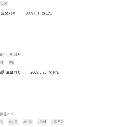
#연꽃
모으기
2009.6.1. 월요일
0
"는 말에서 ...
함께
#벗
모으기
2009.5.28. 목요일
0
을지도 ...
소망
#시도
#바보
#공상
#조은향