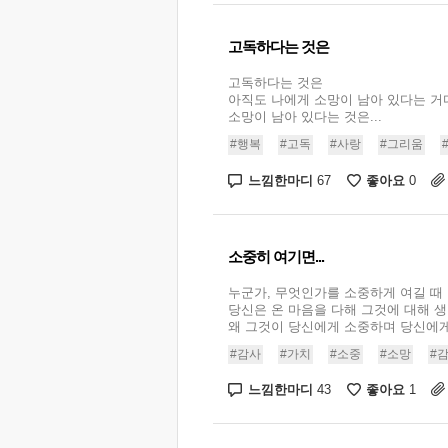
고독하다는 것은
고독하다는 것은
아직도 나에게 소망이 남아 있다는 거
소망이 남아 있다는 것은...
#행복
#고독
#사랑
#그리움
느낌한마디
좋아요
67
0
소중히 여기면...
누군가, 무엇인가를 소중하게 여길 때
당신은 온 마음을 다해 그것에 대해 
왜 그것이 당신에게 소중하며 당신에게 
#감사
#가치
#소중
#소망
#
느낌한마디
좋아요
43
1