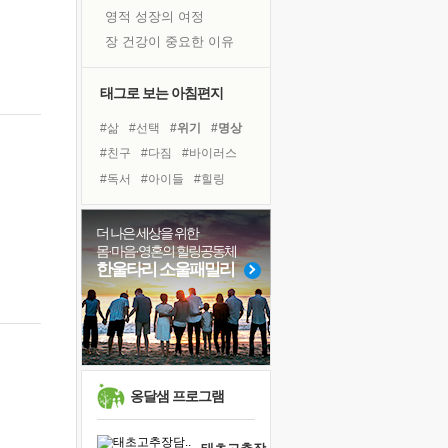
영적 성장의 여정
장 건강이 중요한 이유
신의 음성을 듣는다
흙이 된 몸으로 출근하는 여자
태그로 보는 아침편지
극과 극의 양 끝단
#삶
#선택
#위기
#명상
내가 '나다움'을 찾는 길
#친구
#다짐
#바이러스
피해 갈 수 없는 사건들
#독서
#아이들
#힐링
처음 손을 잡았던 날
#건강
#도움
#독서캠프
꿈이 실제가 되는 것
#계획
#유튜브
#경험
더 나은 세상을 위한
'말 타는 법'을 먼저
몸·마음·영혼의 힐링공동체
#비전캠프
#면역력
졸업식 사진을 보며
한울타리 소울패밀리
#희망
#링컨학교
#나눔
아픈 아버지를 위한 공간 설계
#극복
#리더
#사람
극심한 변비, 어깨결림, 수면 장애
보고 싶은 어머니
유년 시절의 부산 영도 바다
못된 꼰대들
옹달샘 프로그램
거울 속의 나