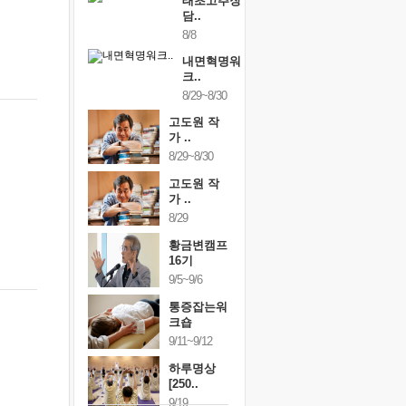
태초고추장
담..
8/8
내면혁명워
크..
8/29~8/30
고도원 작
가 ..
8/29~8/30
고도원 작
가 ..
8/29
황금변캠프
16기
9/5~9/6
통증잡는워
크숍
9/11~9/12
하루명상
[250..
9/19