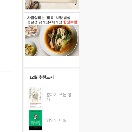
사람살리는 '말복' 보양 밥상
옹달샘 닭개장&채개장
한정수량
12월 추천도서
끝까지 쓰는 용
기
영양의 비밀