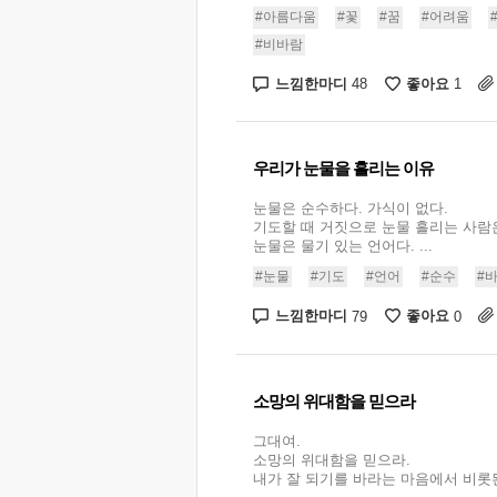
#아름다움
#꽃
#꿈
#어려움
#비바람
느낌한마디
좋아요
48
1
우리가 눈물을 흘리는 이유
눈물은 순수하다. 가식이 없다.
기도할 때 거짓으로 눈물 흘리는 사람
눈물은 물기 있는 언어다. ...
#눈물
#기도
#언어
#순수
#
느낌한마디
좋아요
79
0
소망의 위대함을 믿으라
그대여.
소망의 위대함을 믿으라.
내가 잘 되기를 바라는 마음에서 비롯된