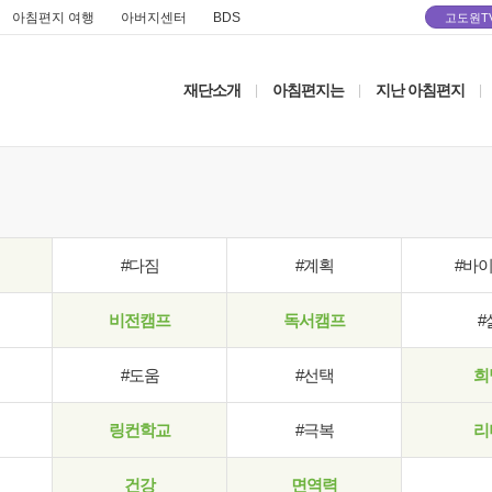
아침편지 여행
아버지센터
BDS
고도원T
재단소개
아침편지는
지난 아침편지
|
|
|
#다짐
#계획
#바
비전캠프
독서캠프
#
#도움
#선택
희
링컨학교
#극복
리
건강
면역력