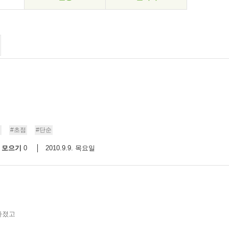
일
#초점
#단순
모으기
2010.9.9. 목요일
0
가졌고