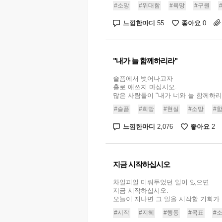
#소망
#위대함
#욕망
#구원
느낌한마디
좋아요
55
0
"내가 늘 함께하리라"
슬픔에서 벗어나고자
홀로 애쓰지 마십시오.
많은 사람들이 "내가 너와 늘 함께하리라
#슬픔
#희망
#현실
#소망
#
느낌한마디
좋아요
2,076
2
지금 시작하십시오
차일피일 미뤄두었던 일이 있으면
지금 시작하십시오.
오늘이 지나면 그 일을 시작할 기회가 없
#시작
#지혜
#행동
#목표
#