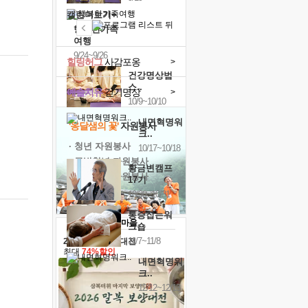
캘린더보기+
행복한가족
여행
9/24~9/26
힐링허그
사감포옹
>
건강명상법
스..
예술치유
걷기명상
>
10/9~10/10
내면혁명워
'옹달샘의 꽃'
자원봉사
크..
· 청년 자원봉사
10/17~10/18
· 금빛청년 자원봉사
황금변캠프
· 음식연구 자원봉사
17기
10/30~10/31
통증잡는워
크숍
11/7~11/8
2026 말복 보양대전
최대
74%할인
내면혁명워
크..
12/12~12/13