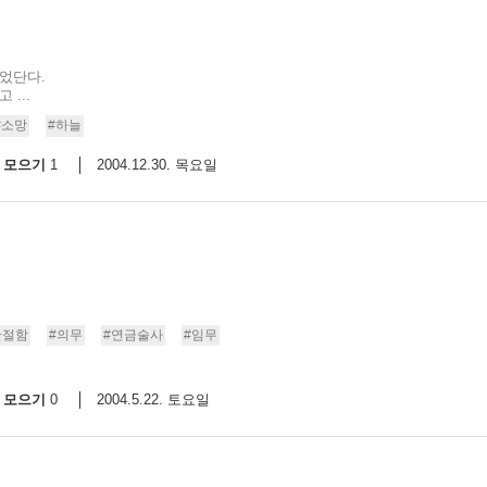
이었단다.
...
#소망
#하늘
모으기
2004.12.30. 목요일
1
간절함
#의무
#연금술사
#임무
모으기
2004.5.22. 토요일
0