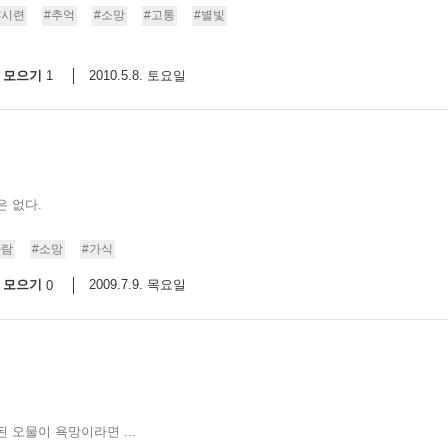
#시련
#추억
#소망
#고통
#별빛
모으기
2010.5.8. 토요일
1
은 없다.
바람
#소망
#가식
모으기
2009.7.9. 목요일
0
 오물이 욕망이라면 ...