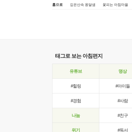
홈으로
깊은산속 옹달샘
꽃피는 아침마을
태그로 보는 아침편지
유튜브
명상
#힐링
#아이들
#경험
#사람
나눔
#친구
위기
#독서