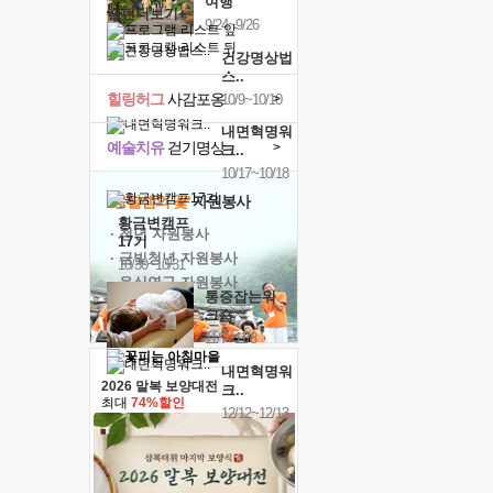
여행
캘린더보기+
9/24~9/26
건강명상법
스..
힐링허그
사감포옹
>
10/9~10/10
내면혁명워
예술치유
걷기명상
>
크..
10/17~10/18
'옹달샘의 꽃'
자원봉사
황금변캠프
· 청년 자원봉사
17기
· 금빛청년 자원봉사
10/30~10/31
· 음식연구 자원봉사
통증잡는워
크숍
11/7~11/8
내면혁명워
2026 말복 보양대전
크..
최대
74%할인
12/12~12/13