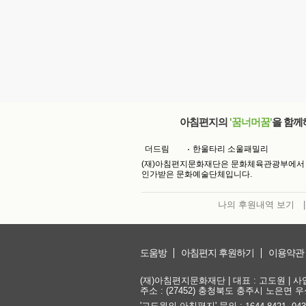
아침편지의
'꿈너머꿈'
을 함께
더드림
한울타리 소울패밀리
(재)아침편지문화재단은 문화체육관광부에서
인가받은 문화예술단체입니다.
나의 후원내역 보기
|
도움방
아침편지 후원하기
이용약관
(재)아침편지문화재단 | 대표 : 고도원 | 사업자
주소 : (27452) 충청북도 충주시 노은면 우성
'고도원의 아침편지' 문의 :
,