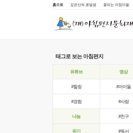
홈으로
깊은산속 옹달샘
꽃피는 아침마을
태그로 보는 아침편지
유튜브
명상
#힐링
#아이들
#경험
#사람
나눔
#친구
위기
#독서