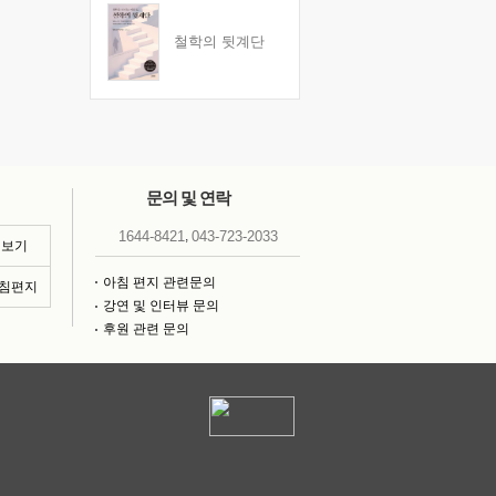
철학의 뒷계단
문의 및 연락
,
1644-8421
043-723-2033
 보기
아침 편지 관련문의
아침편지
강연 및 인터뷰 문의
후원 관련 문의