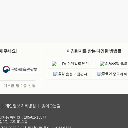
해 주세요!
아침편지를 받는 다양한 방법들
이메일로 받기
App(앱)으로
음성 아침편지
중국어 
기부금 영수증 신청
개인정보 처리방침
찾아오는길
등록번호 : 105-82-13577
1길 201-61,1층
/ '아침편지여행'문의 :