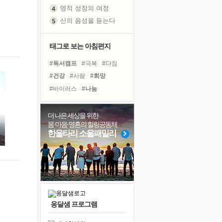
영적 성장의 여정
신의 음성을 듣는다
흙이 된 몸으로 출근하는 여자
극과 극의 양 끝단
태그로 보는 아침편지
내가 '나다움'을 찾는 길
#독서캠프
#극복
#다짐
피해 갈 수 없는 사건들
#건강
#사람
#희망
처음 손을 잡았던 날
#바이러스
#나눔
꿈이 실제가 되는 것
#비전캠프
#면역력
'말 타는 법'을 먼저
#명상
#도움
#위기
더 나은 세상을 위한
졸업식 사진을 보며
몸·마음·영혼의 힐링공동체
#경험
#링컨학교
#친구
극심한 변비, 어깨결림, 수면 장애
한울타리 소울패밀리
#리더
#독서
#삶
아픈 아버지를 위한 공간 설계
#아이들
#계획
#선택
슬럼프
#힐링
#유튜브
보고 싶은 어머니
유년 시절의 부산 영도 바다
못된 꼰대들
옹달샘 프로그램
너무 황홀한 꽃들이여!