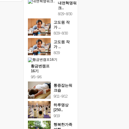
내면혁명워
크..
8/29~8/30
고도원 작
가 ..
8/29~8/30
고도원 작
가 ..
8/29
황금변캠프
16기
9/5~9/6
통증잡는워
크숍
9/11~9/12
하루명상
[250..
9/19
행복한가족