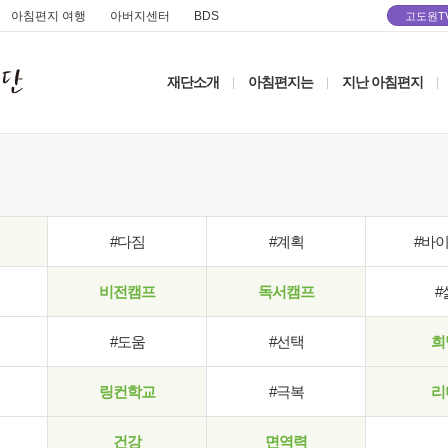
아침편지 여행
아버지센터
BDS
고도원T
재단소개
아침편지는
지난 아침편지
|
|
|
#다짐
#계획
#바
비전캠프
독서캠프
#
#도움
#선택
희
링컨학교
#극복
리
건강
면역력