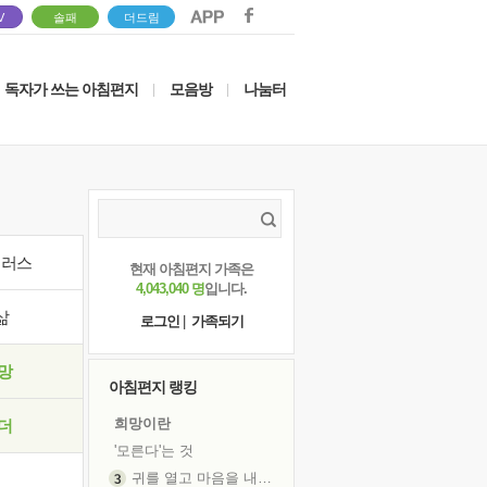
V
솔패
더드림
독자가 쓰는 아침편지
모음방
나눔터
|
|
이러스
현재 아침편지 가족은
4,043,040 명
입니다.
삶
로그인
|
가족되기
망
아침편지 랭킹
희망이란
더
'모른다'는 것
귀를 열고 마음을 내어주고