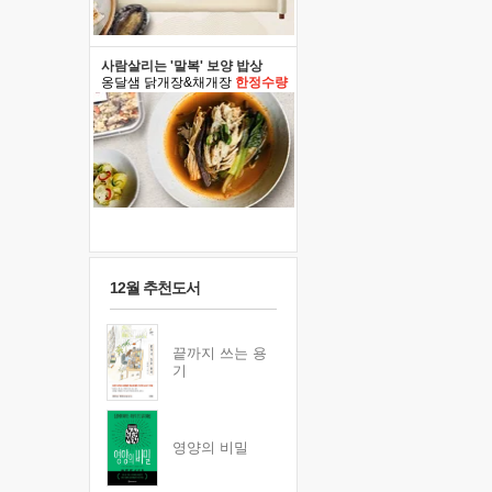
사람살리는 '말복' 보양 밥상
옹달샘 닭개장&채개장
한정수량
12월 추천도서
끝까지 쓰는 용
기
영양의 비밀