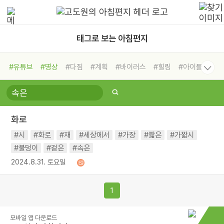
태그로 보는 아침편지
#유튜브
#명상
#다짐
#계획
#바이러스
#힐링
#아이들
#비전캠프
#독서캠프
#삶
#경험
#사람
#도움
#선택
#희망
#나눔
#친구
#링컨학교
#극복
#리더
#위기
화로
#독서
#건강
#면역력
#시
#화로
#재
#세상에서
#가장
#짧은
#가짧시
#불덩이
#겉은
#속은
2024.8.31. 토요일
1
모바일 앱 다운로드