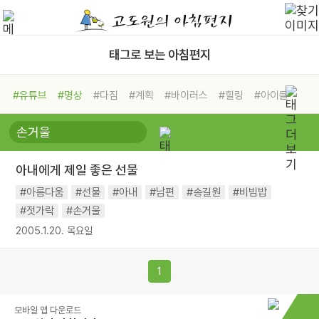
태그로 보는 아침편지
#유튜브
#명상
#다짐
#계획
#바이러스
#힐링
#아이들
#비전캠프
#독서캠프
#삶
#경험
#사람
#도움
#선택
#희망
#나눔
#친구
#링컨학교
#극복
#리더
#위기
아내에게 제일 좋은 선물
#독서
#건강
#면역력
#아름다움
#선물
#아내
#남편
#송길원
#비빔밥
#젓가락
#손거울
2005.1.20. 목요일
1
모바일 앱 다운로드