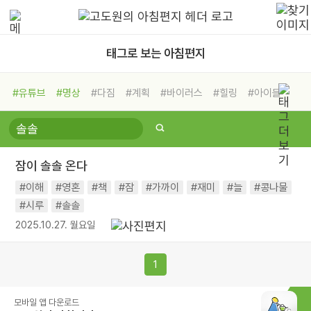
태그로 보는 아침편지
#유튜브
#명상
#다짐
#계획
#바이러스
#힐링
#아이들
#비전캠프
#독서캠프
#삶
#경험
#사람
#도움
#선택
#희망
#나눔
#친구
#링컨학교
#극복
#리더
#위기
잠이 솔솔 온다
#독서
#건강
#면역력
#이해
#영혼
#책
#잠
#가까이
#재미
#늘
#콩나물
#시루
#솔솔
2025.10.27. 월요일
1
모바일 앱 다운로드