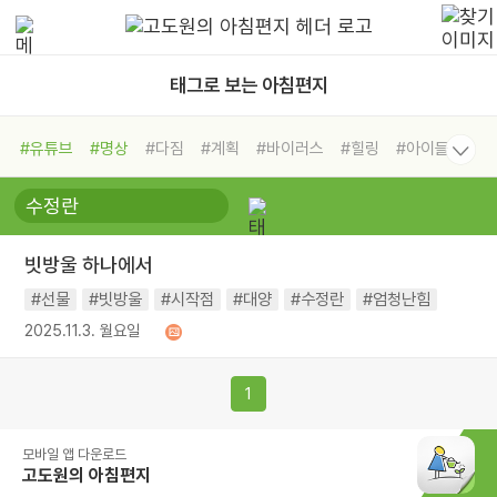
태그로 보는 아침편지
#유튜브
#명상
#다짐
#계획
#바이러스
#힐링
#아이들
#비전캠프
#독서캠프
#삶
#경험
#사람
#도움
#선택
#희망
#나눔
#친구
#링컨학교
#극복
#리더
#위기
빗방울 하나에서
#독서
#건강
#면역력
#선물
#빗방울
#시작점
#대양
#수정란
#엄청난힘
2025.11.3. 월요일
1
모바일 앱 다운로드
고도원의 아침편지