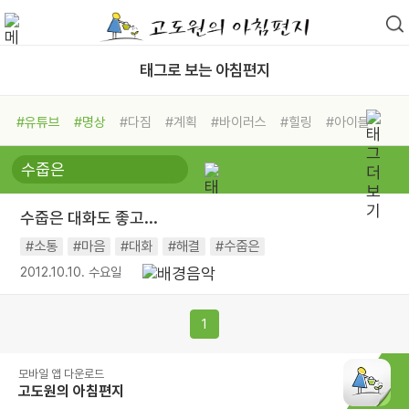
태그로 보는 아침편지
#유튜브
#명상
#다짐
#계획
#바이러스
#힐링
#아이들
#비전캠프
#독서캠프
#삶
#경험
#사람
#도움
#선택
#희망
#나눔
#친구
#링컨학교
#극복
#리더
#위기
수줍은 대화도 좋고...
#독서
#건강
#면역력
#소통
#마음
#대화
#해결
#수줍은
2012.10.10. 수요일
1
모바일 앱 다운로드
고도원의 아침편지