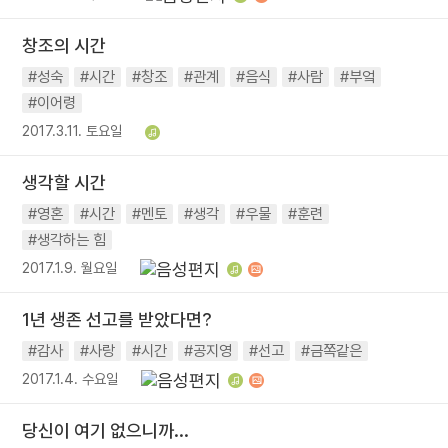
창조의 시간
#성숙
#시간
#창조
#관계
#음식
#사람
#부엌
#이어령
2017.3.11. 토요일
생각할 시간
#영혼
#시간
#멘토
#생각
#우물
#훈련
#생각하는 힘
2017.1.9. 월요일
1년 생존 선고를 받았다면?
#감사
#사랑
#시간
#공지영
#선고
#금쪽같은
2017.1.4. 수요일
당신이 여기 없으니까...