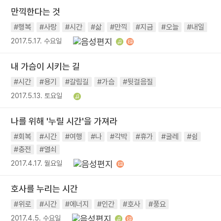
만끽한다는 것
#행복
#사랑
#시간
#삶
#만끽
#지금
#오늘
#내일
2017.5.17. 수요일
내 가슴이 시키는 길
#시간
#용기
#갈림길
#가슴
#뒷걸음질
2017.5.13. 토요일
나를 위해 '누릴 시간'을 가져라
#회복
#시간
#여행
#나
#각박
#휴가
#굴레
#쉼
#충전
#열쇠
2017.4.17. 월요일
호사를 누리는 시간
#위로
#시간
#에너지
#인간
#호사
#풍요
2017.4.5. 수요일