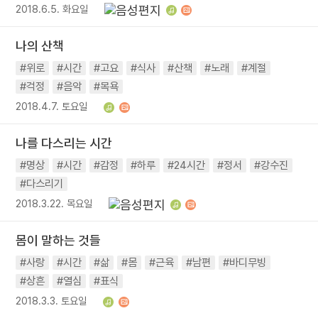
2018.6.5. 화요일
나의 산책
#위로
#시간
#고요
#식사
#산책
#노래
#계절
#걱정
#음악
#목욕
2018.4.7. 토요일
나를 다스리는 시간
#명상
#시간
#감정
#하루
#24시간
#정서
#강수진
#다스리기
2018.3.22. 목요일
몸이 말하는 것들
#사랑
#시간
#삶
#몸
#근육
#남편
#바디무빙
#상흔
#열심
#표식
2018.3.3. 토요일