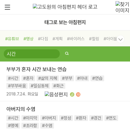
태그로 보는 아침편지
#유튜브
#명상
#다짐
#계획
#바이러스
#힐링
#아이들
#비전캠프
#독서캠프
#삶
#경험
#사람
#도움
#선택
#희망
#나눔
#친구
#링컨학교
#극복
#리더
#위기
부부가 혼자 시간 보내는 연습
#독서
#건강
#면역력
#시간
#혼자
#삶의 지혜
#부부
#아내
#연습
#부부싸움
#일심동체
#화근
2018.7.24. 화요일
아버지의 수염
#시간
#마지막
#아버지
#정성
#환자
#경건
#면도
#명예
#초라함
#수염