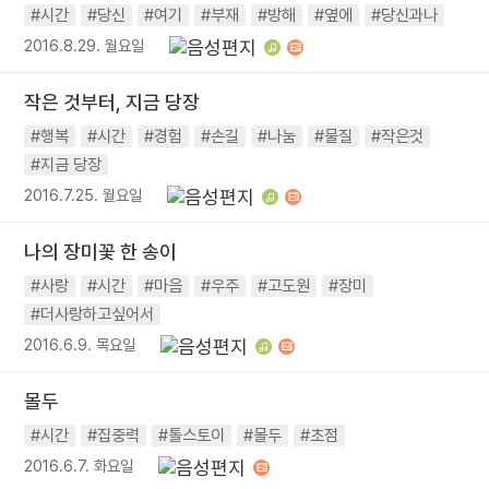
#시간
#당신
#여기
#부재
#방해
#옆에
#당신과나
2016.8.29. 월요일
작은 것부터, 지금 당장
#행복
#시간
#경험
#손길
#나눔
#물질
#작은것
#지금 당장
2016.7.25. 월요일
나의 장미꽃 한 송이
#사랑
#시간
#마음
#우주
#고도원
#장미
#더사랑하고싶어서
2016.6.9. 목요일
몰두
#시간
#집중력
#톨스토이
#몰두
#초점
2016.6.7. 화요일