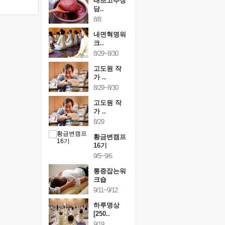
행복한가족
태초고추장
행복한가
여행
담..
여행
24~9/26
8/8
9/24~9/26
건강명상법
내면혁명워
건강명상
..
크..
스..
/9~10/10
8/29~8/30
10/9~10/10
내면혁명워
고도원 작
내면혁명
..
가 ..
크..
/17~10/18
8/29~8/30
10/17~10/18
황금변캠프
고도원 작
황금변캠
7기
가 ..
17기
/30~10/31
8/29
10/30~10/31
통증잡는워
황금변캠프
통증잡는
크숍
16기
크숍
/7~11/8
9/5~9/6
11/7~11/8
내면혁명워
통증잡는워
내면혁명
..
크숍
크..
/12~12/13
9/11~9/12
12/12~12/13
하루명상
[250..
9/19