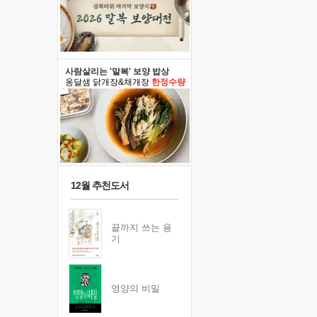
사람살리는 '말복' 보양 밥상
옹달샘 닭개장&채개장
한정수량
12월 추천도서
끝까지 쓰는 용
기
영양의 비밀