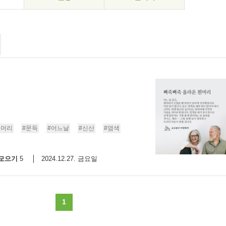
흰머리
#문득
#어느날
#신산
#염색
모으기
2024.12.27. 금요일
5
1