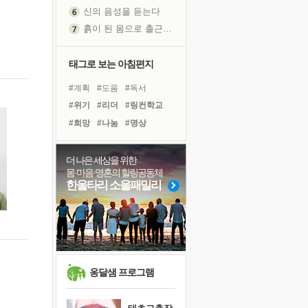
신의 음성을 듣는다
흙이 된 몸으로 출근하는 여자
극과 극의 양 끝단
내가 '나다움'을 찾는 길
태그로 보는 아침편지
피해 갈 수 없는 사건들
#계획
#도움
#독서
처음 손을 잡았던 날
#위기
#리더
#링컨학교
꿈이 실제가 되는 것
#희망
#나눔
#명상
'말 타는 법'을 먼저
#면역력
#다짐
#삶
아픈 아버지를 위한 공간 설계
#건강
#비전캠프
더 나은 세상을 위한
졸업식 사진을 보며
몸·마음·영혼의 힐링공동체
#유튜브
#사람
#선택
극심한 변비, 어깨결림, 수면 장애
한울타리 소울패밀리
#힐링
#아이들
보고 싶은 어머니
#바이러스
#극복
마음이 멈춰 버린 곳
#독서캠프
#경험
#친구
유년 시절의 부산 영도 바다
못된 꼰대들
희망이란
옹달샘 프로그램
'모른다'는 것