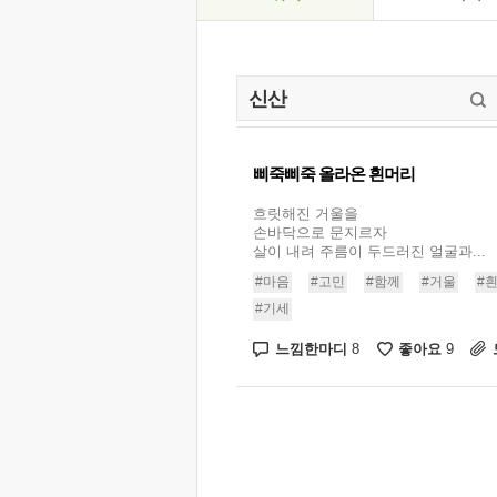
삐죽삐죽 올라온 흰머리
흐릿해진 거울을
손바닥으로 문지르자
살이 내려 주름이 두드러진 얼굴과...
#마음
#고민
#함께
#거울
#
#기세
느낌한마디
좋아요
8
9