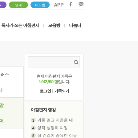
V
솔패
더드림
독자가 쓰는 아침편지
모음방
나눔터
|
|
이러스
현재 아침편지 가족은
4,042,960 명
입니다.
삶
로그인
|
가족되기
망
아침편지 랭킹
귀를 열고 마음을 내어주고
더
영적 성장의 여정
장 건강이 중요한 이유