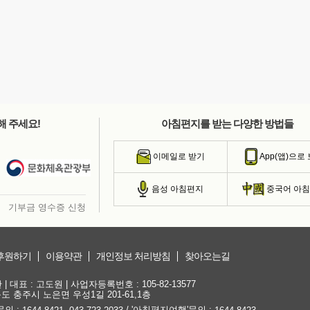
해 주세요!
아침편지를 받는 다양한 방법들
이메일로 받기
App(앱)으로
음성 아침편지
중국어 아
기부금 영수증 신청
후원하기
이용약관
개인정보 처리방침
찾아오는길
대표 : 고도원 | 사업자등록번호 : 105-82-13577
청북도 충주시 노은면 우성1길 201-61,1층
문의 :
,
/ '아침편지여행'문의 :