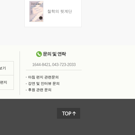
철학의 뒷계단
문의 및 연락
,
1644-8421
043-723-2033
 보기
아침 편지 관련문의
침편지
강연 및 인터뷰 문의
후원 관련 문의