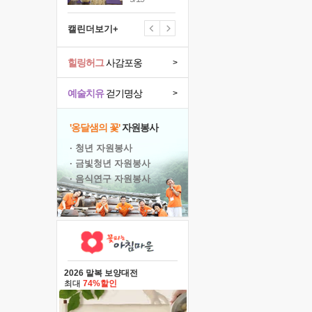
캘린더보기+
힐링허그
사감포옹
>
예술치유
걷기명상
>
'옹달샘의 꽃'
자원봉사
· 청년 자원봉사
· 금빛청년 자원봉사
· 음식연구 자원봉사
2026 말복 보양대전
최대
74%할인