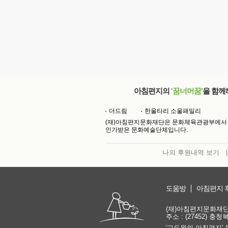
아침편지의
'꿈너머꿈'
을 함께
더드림
한울타리 소울패밀리
(재)아침편지문화재단은 문화체육관광부에서
인가받은 문화예술단체입니다.
나의 후원내역 보기
|
도움방
아침편지 
(재)아침편지문화재단 | 
주소 : (27452) 충
'고도원의 아침편지' 