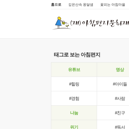
홈으로
깊은산속 옹달샘
꽃피는 아침마을
태그로 보는 아침편지
유튜브
명상
#힐링
#아이들
#경험
#사람
나눔
#친구
위기
#독서