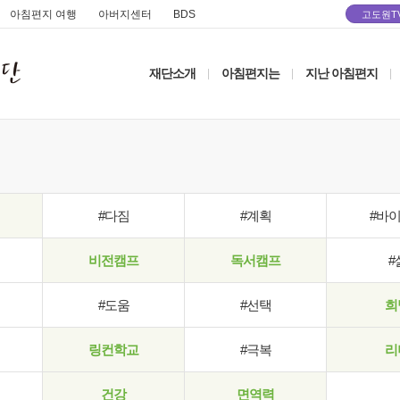
아침편지 여행
아버지센터
BDS
고도원T
재단소개
아침편지는
지난 아침편지
|
|
|
#다짐
#계획
#바
비전캠프
독서캠프
#
#도움
#선택
희
링컨학교
#극복
리
건강
면역력