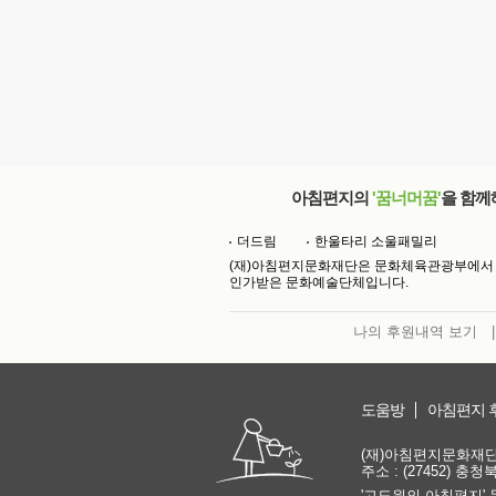
아침편지의
'꿈너머꿈'
을 함께
더드림
한울타리 소울패밀리
(재)아침편지문화재단은 문화체육관광부에서
인가받은 문화예술단체입니다.
나의 후원내역 보기
|
도움방
아침편지 
(재)아침편지문화재단 | 
주소 : (27452) 충
'고도원의 아침편지' 