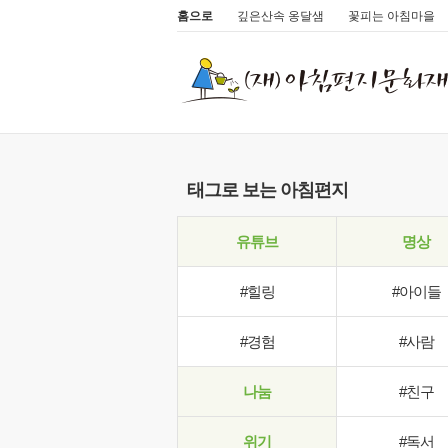
홈으로
깊은산속 옹달샘
꽃피는 아침마을
태그로 보는 아침편지
유튜브
명상
#힐링
#아이들
#경험
#사람
나눔
#친구
위기
#독서