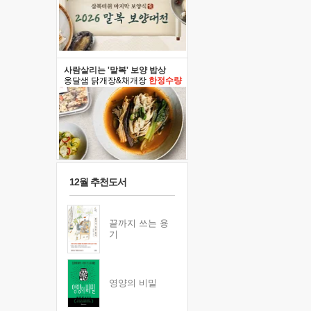
사람살리는 '말복' 보양 밥상
옹달샘 닭개장&채개장
한정수량
12월 추천도서
끝까지 쓰는 용
기
영양의 비밀