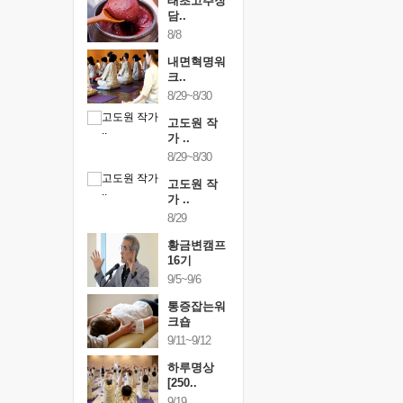
행복한가족
태초고추장
행복한가
여행
담..
여행
24~9/26
8/8
9/24~9/26
건강명상법
내면혁명워
건강명상
..
크..
스..
/9~10/10
8/29~8/30
10/9~10/10
내면혁명워
고도원 작
내면혁명
..
가 ..
크..
/17~10/18
8/29~8/30
10/17~10/18
황금변캠프
고도원 작
황금변캠
7기
가 ..
17기
/30~10/31
8/29
10/30~10/31
통증잡는워
황금변캠프
통증잡는
크숍
16기
크숍
/7~11/8
9/5~9/6
11/7~11/8
내면혁명워
통증잡는워
내면혁명
..
크숍
크..
/12~12/13
9/11~9/12
12/12~12/13
하루명상
[250..
9/19