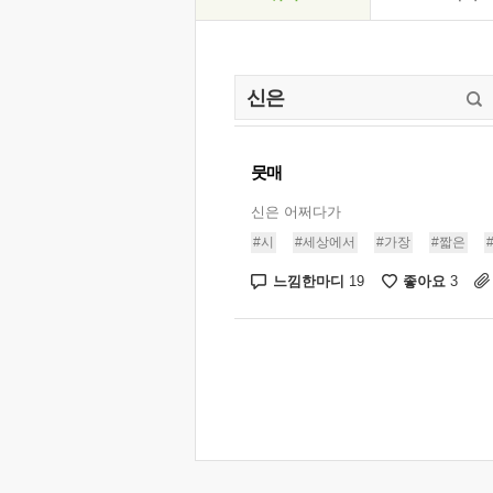
뭇매
신은 어쩌다가
#시
#세상에서
#가장
#짧은
느낌한마디
좋아요
19
3