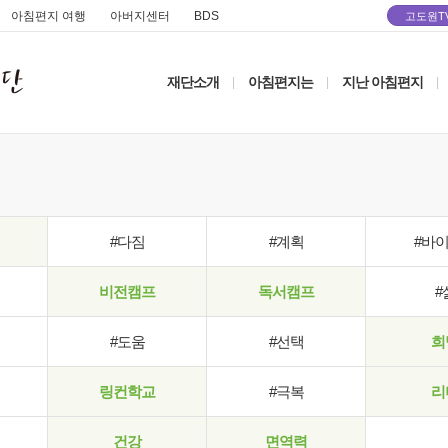
아침편지 여행
아버지센터
BDS
고도원T
재단소개
아침편지는
지난 아침편지
|
|
|
#다짐
#계획
#바
비전캠프
독서캠프
#
#도움
#선택
희
링컨학교
#극복
리
건강
면역력