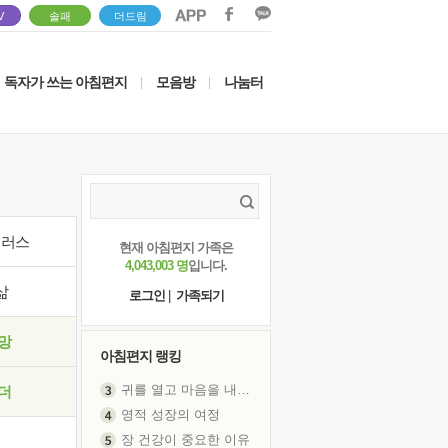
V
솔패
더드림
독자가 쓰는 아침편지
모음방
나눔터
|
|
이러스
현재 아침편지 가족은
4,043,003 명
입니다.
삶
로그인
|
가족되기
망
아침편지 랭킹
귀를 열고 마음을 내어주고
더
영적 성장의 여정
장 건강이 중요한 이유