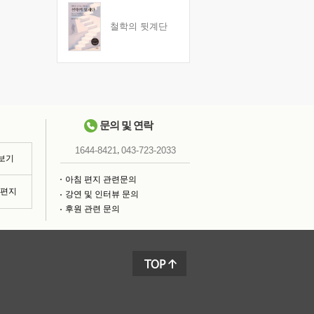
철학의 뒷계단
문의 및 연락
,
1644-8421
043-723-2033
 보기
아침 편지 관련문의
침편지
강연 및 인터뷰 문의
후원 관련 문의