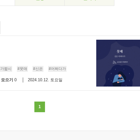
#가짧시
#뭇매
#신은
#어쩌다가
모으기
2024.10.12. 토요일
0
1