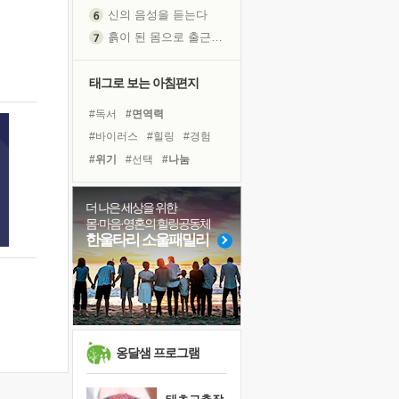
신의 음성을 듣는다
흙이 된 몸으로 출근하는 여자
극과 극의 양 끝단
내가 '나다움'을 찾는 길
태그로 보는 아침편지
피해 갈 수 없는 사건들
#독서
#면역력
처음 손을 잡았던 날
#바이러스
#힐링
#경험
꿈이 실제가 되는 것
#위기
#선택
#나눔
'말 타는 법'을 먼저
#아이들
#희망
#친구
졸업식 사진을 보며
#독서캠프
#명상
더 나은 세상을 위한
아픈 아버지를 위한 공간 설계
몸·마음·영혼의 힐링공동체
#비전캠프
#링컨학교
극심한 변비, 어깨결림, 수면 장애
한울타리 소울패밀리
#리더
#유튜브
#건강
보고 싶은 어머니
#사람
#도움
#극복
#삶
유년 시절의 부산 영도 바다
#다짐
#계획
못된 꼰대들
거울 속의 나
희망이란
옹달샘 프로그램
'모른다'는 것