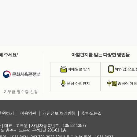
해 주세요!
아침편지를 받는 다양한 방법들
이메일로 받기
App(앱)으로
음성 아침편지
중국어 아
기부금 영수증 신청
후원하기
이용약관
개인정보 처리방침
찾아오는길
대표 : 고도원 | 사업자등록번호 : 105-82-13577
청북도 충주시 노은면 우성1길 201-61,1층
문의 :
,
/ '아침편지여행'문의 :