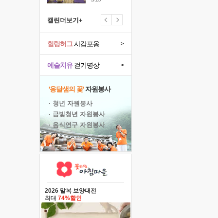
캘린더보기+
힐링허그
사감포옹
>
예술치유
걷기명상
>
'옹달샘의 꽃'
자원봉사
· 청년 자원봉사
· 금빛청년 자원봉사
· 음식연구 자원봉사
2026 말복 보양대전
최대
74%할인