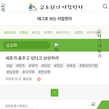
태그로 보는 아침편지
#유튜브
#명상
#다짐
#계획
#바이러스
#힐링
#아이들
#비전캠프
#독서캠프
#삶
#경험
#사람
#도움
#선택
#희망
#나눔
#친구
#링컨학교
#극복
#리더
#위기
세포가 춤추고 있다고 상상하라
#독서
#건강
#면역력
#삶
#창조
#생각
#상상
#일상
#세포
#명상의기법
#심상화
#시각화
#현상화
2024.12.2. 월요일
1
모바일 앱 다운로드