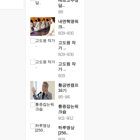
행복한가족
태초고추장
행복한가
여행
담..
여행
24~9/26
8/8
9/24~9/26
건강명상법
내면혁명워
건강명상
..
크..
스..
/9~10/10
8/29~8/30
10/9~10/10
내면혁명워
고도원 작
내면혁명
..
가 ..
크..
/17~10/18
8/29~8/30
10/17~10/18
황금변캠프
고도원 작
황금변캠
7기
가 ..
17기
/30~10/31
8/29
10/30~10/31
통증잡는워
황금변캠프
통증잡는
크숍
16기
크숍
/7~11/8
9/5~9/6
11/7~11/8
내면혁명워
통증잡는워
내면혁명
..
크숍
크..
/12~12/13
9/11~9/12
12/12~12/13
하루명상
[250..
9/19