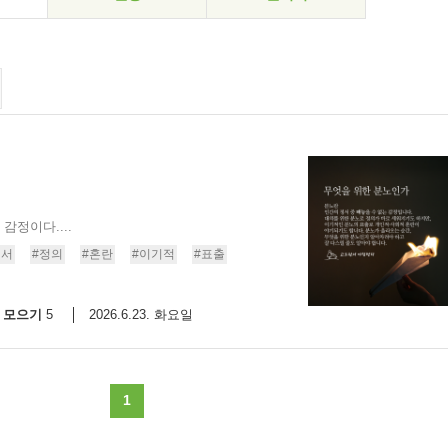
정이다....
정서
#정의
#혼란
#이기적
#표출
모으기
2026.6.23. 화요일
5
1