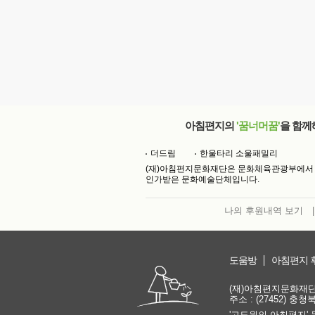
아침편지의
'꿈너머꿈'
을 함께
더드림
한울타리 소울패밀리
(재)아침편지문화재단은 문화체육관광부에서
인가받은 문화예술단체입니다.
나의 후원내역 보기
|
도움방
아침편지 
(재)아침편지문화재단 | 
주소 : (27452) 충
'고도원의 아침편지' 