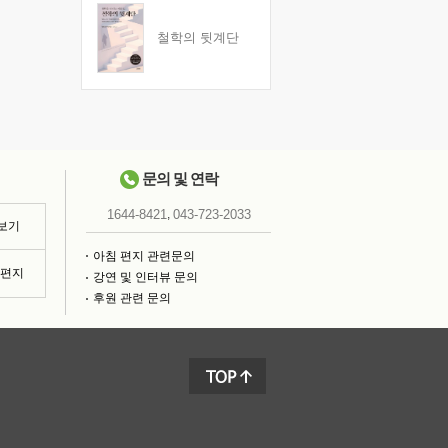
철학의 뒷계단
문의 및 연락
,
1644-8421
043-723-2033
 보기
아침 편지 관련문의
침편지
강연 및 인터뷰 문의
후원 관련 문의