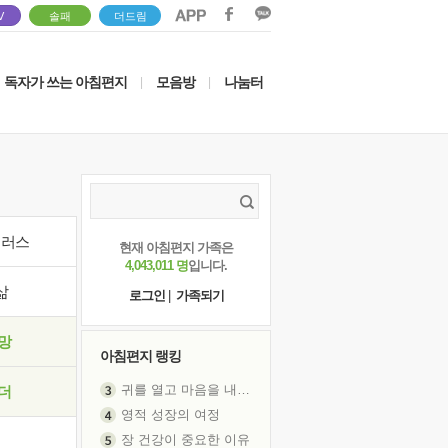
V
솔패
더드림
독자가 쓰는 아침편지
모음방
나눔터
|
|
이러스
현재 아침편지 가족은
4,043,011 명
입니다.
삶
로그인
|
가족되기
망
아침편지 랭킹
귀를 열고 마음을 내어주고
더
영적 성장의 여정
장 건강이 중요한 이유