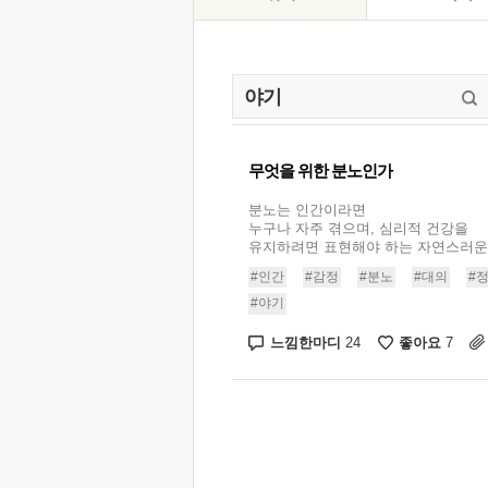
무엇을 위한 분노인가
분노는 인간이라면
누구나 자주 겪으며, 심리적 건강을
유지하려면 표현해야 하는 자연스러운 감
#인간
#감정
#분노
#대의
#
#야기
느낌한마디
좋아요
24
7