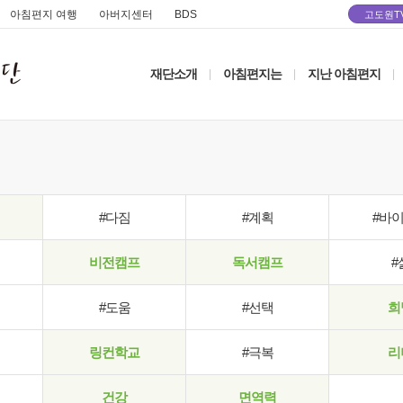
아침편지 여행
아버지센터
BDS
고도원T
재단소개
아침편지는
지난 아침편지
|
|
|
#다짐
#계획
#바
비전캠프
독서캠프
#
#도움
#선택
희
링컨학교
#극복
리
건강
면역력