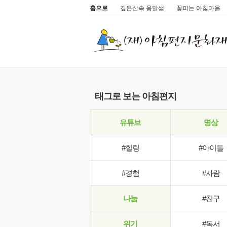
홈으로
깊은산속 옹달샘
꽃피는 아침마을
태그로 보는 아침편지
유튜브
명상
#힐링
#아이들
#경험
#사람
나눔
#친구
위기
#독서