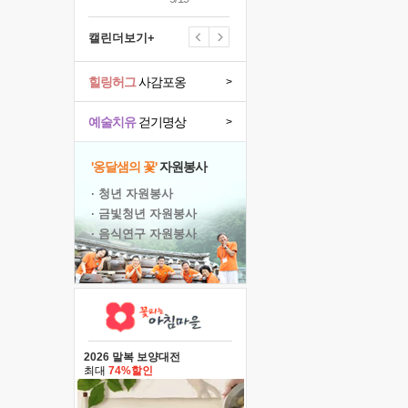
캘린더보기+
힐링허그
사감포옹
>
예술치유
걷기명상
>
'옹달샘의 꽃'
자원봉사
· 청년 자원봉사
· 금빛청년 자원봉사
· 음식연구 자원봉사
2026 말복 보양대전
최대
74%할인