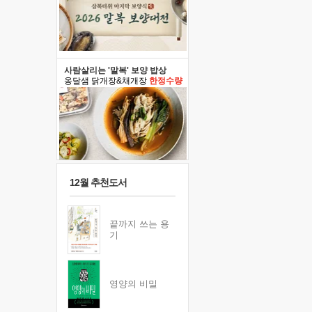
사람살리는 '말복' 보양 밥상
옹달샘 닭개장&채개장
한정수량
12월 추천도서
끝까지 쓰는 용
기
영양의 비밀