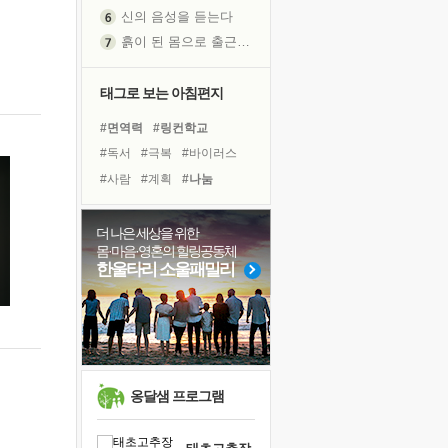
신의 음성을 듣는다
흙이 된 몸으로 출근하는 여자
극과 극의 양 끝단
내가 '나다움'을 찾는 길
태그로 보는 아침편지
피해 갈 수 없는 사건들
#면역력
#링컨학교
처음 손을 잡았던 날
#독서
#극복
#바이러스
꿈이 실제가 되는 것
#사람
#계획
#나눔
'말 타는 법'을 먼저
#아이들
#힐링
#선택
졸업식 사진을 보며
#리더
#명상
#희망
더 나은 세상을 위한
아픈 아버지를 위한 공간 설계
몸·마음·영혼의 힐링공동체
#비전캠프
#다짐
극심한 변비, 어깨결림, 수면 장애
한울타리 소울패밀리
#독서캠프
#유튜브
슬럼프
#친구
#위기
#건강
보고 싶은 어머니
#경험
#도움
#삶
유년 시절의 부산 영도 바다
못된 꼰대들
희망이란
옹달샘 프로그램
'모른다'는 것