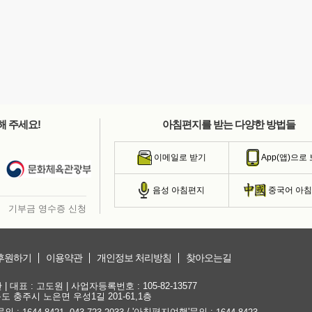
해 주세요!
아침편지를 받는 다양한 방법들
이메일로 받기
App(앱)으로
음성 아침편지
중국어 아
기부금 영수증 신청
후원하기
이용약관
개인정보 처리방침
찾아오는길
대표 : 고도원 | 사업자등록번호 : 105-82-13577
청북도 충주시 노은면 우성1길 201-61,1층
문의 :
,
/ '아침편지여행'문의 :