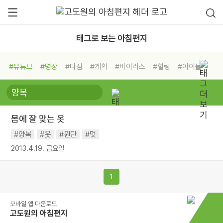
태그로 보는 아침편지
#유튜브
#명상
#다짐
#계획
#바이러스
#힐링
#아이들
#비전캠프
#독서캠프
#삶
#경험
#사람
#도움
#선택
#희망
#나눔
#친구
#링컨학교
#극복
#리더
#위기
몸에 잘 맞는 옷
#독서
#건강
#면역력
#양복
#옷
#원단
#멋
2013.4.19. 금요일
1
모바일 앱 다운로드
고도원의 아침편지