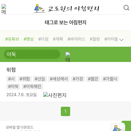
태그로 보는 아침편지
#유튜브
#명상
#다짐
#계획
#바이러스
#힐링
#아이들
#비전캠프
#독서캠프
#삶
#경험
#사람
#도움
#선택
#희망
#나눔
#친구
#링컨학교
#극복
#리더
#위기
위험
#독서
#건강
#면역력
#시
#위험
#산길
#세상에서
#가장
#짧은
#가짧시
#어둑
#어둑해진
2024.7.6. 토요일
1
모바일 앱 다운로드