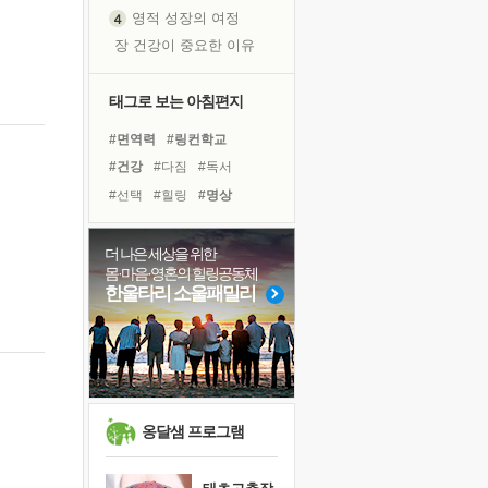
영적 성장의 여정
장 건강이 중요한 이유
신의 음성을 듣는다
흙이 된 몸으로 출근하는 여자
태그로 보는 아침편지
극과 극의 양 끝단
#면역력
#링컨학교
내가 '나다움'을 찾는 길
#건강
#다짐
#독서
피해 갈 수 없는 사건들
#선택
#힐링
#명상
처음 손을 잡았던 날
#극복
#경험
#나눔
#삶
꿈이 실제가 되는 것
#유튜브
#사람
#희망
더 나은 세상을 위한
'말 타는 법'을 먼저
몸·마음·영혼의 힐링공동체
#도움
#계획
#친구
졸업식 사진을 보며
한울타리 소울패밀리
#바이러스
#비전캠프
아픈 아버지를 위한 공간 설계
#독서캠프
#위기
극심한 변비, 어깨결림, 수면 장애
#아이들
#리더
보고 싶은 어머니
유년 시절의 부산 영도 바다
못된 꼰대들
옹달샘 프로그램
거울 속의 나