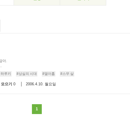
잖아.
.
 하루키
#상실의 시대
#열아홉
#스무 살
모으기
2006.4.10. 월요일
0
1