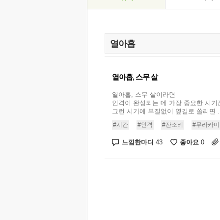
열아홉, 스무 살
열아홉, 스무 살이라면
인격이 완성되는 데 가장 중요한 시기
그런 시기에 부질없이 옆길로 쏠리면 ..
#시간
#인격
#잔소리
#무라카미
느낌한마디
좋아요
43
0