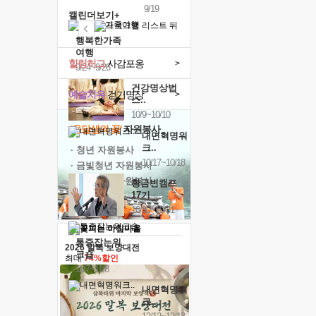
9/19
캘린더보기+
행복한가족
여행
힐링허그
사감포옹
>
9/24~9/26
건강명상법
예술치유
걷기명상
>
스..
10/9~10/10
'옹달샘의 꽃'
자원봉사
내면혁명워
크..
· 청년 자원봉사
10/17~10/18
· 금빛청년 자원봉사
· 음식연구 자원봉사
황금변캠프
17기
10/30~10/31
통증잡는워
2026 말복 보양대전
크숍
최대
74%할인
11/7~11/8
내면혁명워
크..