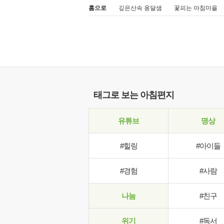
홈으로
깊은산속 옹달샘
꽃피는 아침마을
태그로 보는 아침편지
유튜브
명상
#힐링
#아이들
#경험
#사람
나눔
#친구
위기
#독서