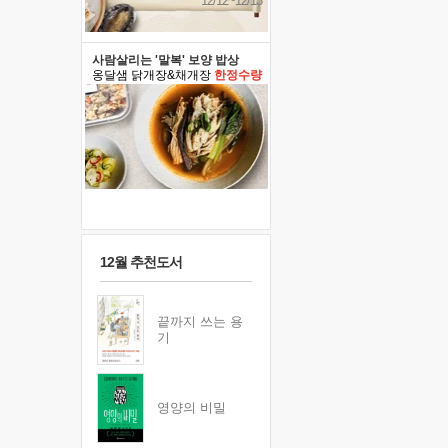
12/12~12/13
사람살리는 '말복' 보양 밥상
옹달샘 닭개장&채개장
한정수량
12월 추천도서
끝까지 쓰는 용
기
영양의 비밀