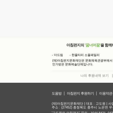
아침편지의
'꿈너머꿈'
을 함께
더드림
한울타리 소울패밀리
(재)아침편지문화재단은 문화체육관광부에서
인가받은 문화예술단체입니다.
나의 후원내역 보기
|
도움방
아침편지 후원하기
이용약관
(재)아침편지문화재단 | 대표 : 고도원 | 사업자
주소 : (27452) 충청북도 충주시 노은면 우성
'고도원의 아침편지' 문의 :
,