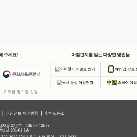
해 주세요!
아침편지를 받는 다양한 방법들
이메일로 받기
App(앱)으로
음성 아침편지
중국어 아
기부금 영수증 신청
개인정보 처리방침
찾아오는길
등록번호 : 105-82-13577
1길 201-61,1층
/ '아침편지여행'문의 :