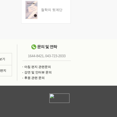
철학의 뒷계단
문의 및 연락
,
1644-8421
043-723-2033
 보기
아침 편지 관련문의
침편지
강연 및 인터뷰 문의
후원 관련 문의