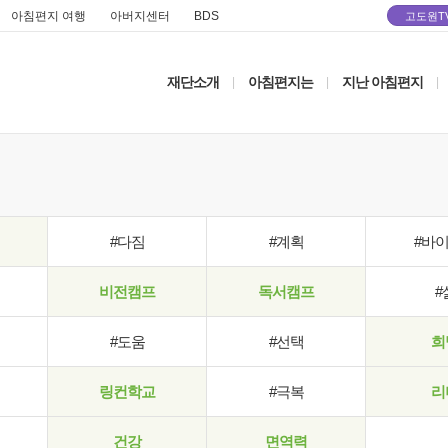
아침편지 여행
아버지센터
BDS
고도원T
재단소개
아침편지는
지난 아침편지
|
|
|
#다짐
#계획
#바
비전캠프
독서캠프
#
#도움
#선택
희
링컨학교
#극복
리
건강
면역력