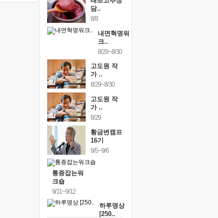
태초고추장
담..
8/8
내면혁명워
크..
8/29~8/30
고도원 작
가 ..
8/29~8/30
고도원 작
가 ..
8/29
황금변캠프
16기
9/5~9/6
통증잡는워
크숍
9/11~9/12
하루명상
[250..