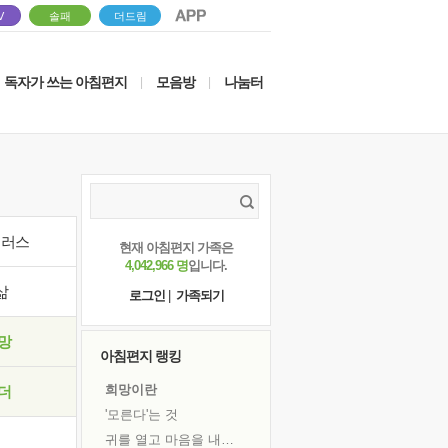
V
솔패
더드림
독자가 쓰는 아침편지
모음방
나눔터
|
|
이러스
현재 아침편지 가족은
4,042,966 명
입니다.
삶
로그인
|
가족되기
망
아침편지 랭킹
희망이란
더
'모른다'는 것
귀를 열고 마음을 내어주고