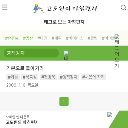
태그로 보는 아침편지
#유튜브
#명상
#다짐
#계획
#바이러스
#힐링
#아이들
#비전캠프
#독서캠프
#삶
#경험
#사람
#도움
#선택
#희망
#나눔
#친구
#링컨학교
#극복
#리더
#위기
기본으로 돌아가라
#독서
#건강
#면역력
#기본
#북극성
#전병욱
#영적강자
#처음의 자리
2006.11.16. 목요일
1
모바일 앱 다운로드
고도원의 아침편지