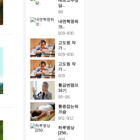
행복한가족
태초고추장
행복한가
여행
담..
여행
24~9/26
8/8
9/24~9/26
건강명상법
내면혁명워
건강명상
..
크..
스..
/9~10/10
8/29~8/30
10/9~10/10
내면혁명워
고도원 작
내면혁명
..
가 ..
크..
/17~10/18
8/29~8/30
10/17~10/18
황금변캠프
고도원 작
황금변캠
7기
가 ..
17기
/30~10/31
8/29
10/30~10/31
통증잡는워
황금변캠프
통증잡는
크숍
16기
크숍
/7~11/8
9/5~9/6
11/7~11/8
내면혁명워
통증잡는워
내면혁명
..
크숍
크..
/12~12/13
9/11~9/12
12/12~12/13
하루명상
[250..
9/19