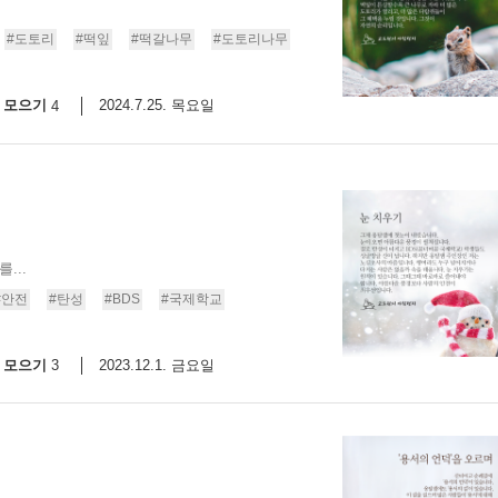
#도토리
#떡잎
#떡갈나무
#도토리나무
모으기
2024.7.25. 목요일
4
...
#안전
#탄성
#BDS
#국제학교
모으기
2023.12.1. 금요일
3