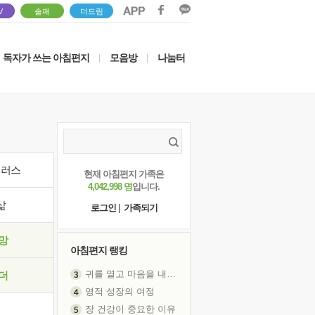
V
솔패
더드림
독자가 쓰는 아침편지
모음방
나눔터
|
|
이러스
현재 아침편지 가족은
4,042,998 명
입니다.
삶
로그인
|
가족되기
망
아침편지 랭킹
귀를 열고 마음을 내어주고
영적 성장의 여정
더
장 건강이 중요한 이유
신의 음성을 듣는다