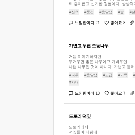
꽤 흥미롭고 신기한 경험이다. 상상력이.
#산책
#풍경
#옹달샘
#숲
#
느낌한마디
좋아요
21
8
가볍고 무른 오동나무
거듭 이야기하지만
무거우면 좋은 나무이고 가벼우면
나쁜 나무인 것이 아니다. 가볍고 물러서
#나무
#옹달샘
#고급
#거목
#자태
느낌한마디
좋아요
18
7
도토리 떡잎
도토리에서
떡잎들이 나왔네