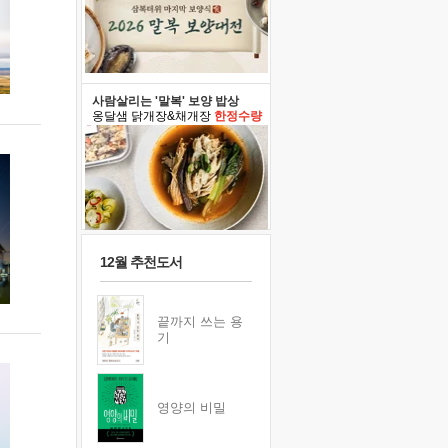
사람살리는 '말복' 보양 밥상
옹달샘 닭개장&채개장
한정수량
12월 추천도서
끝까지 쓰는 용
기
영양의 비밀