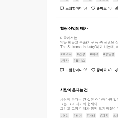
느낌한마디
좋아요
34
48
힐링 산업의 메카
미국에서는
약을 만들고 수술(기구 등)과 관련된 
'The Sickness Industry'라고 하는데,
#에너지
#건강
#치유
#옹달샘
#메카
#웰니스
느낌한마디
좋아요
96
49
사람이 온다는 건
사람이 온다는 건 실은 어마어마한 일
그는 그의 과거와 현재와
그리고 그의 미래와 함께 오기 때문이다. 
#명상
#과거
#미래
#치유
#