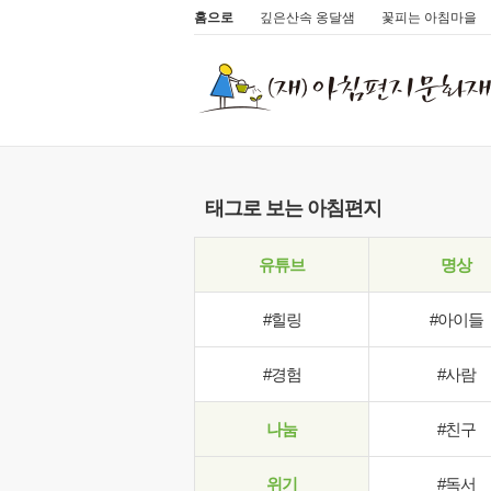
홈으로
깊은산속 옹달샘
꽃피는 아침마을
태그로 보는 아침편지
유튜브
명상
#힐링
#아이들
#경험
#사람
나눔
#친구
위기
#독서