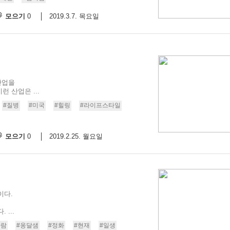
모으기
2019.3.7. 목요일
0
산업을
 이런 산업은 ...
#질병
#미국
#힐링
#라이프스타일
모으기
2019.2.25. 월요일
0
이다.
...
사람
#옹달샘
#정화
#현재
#일생