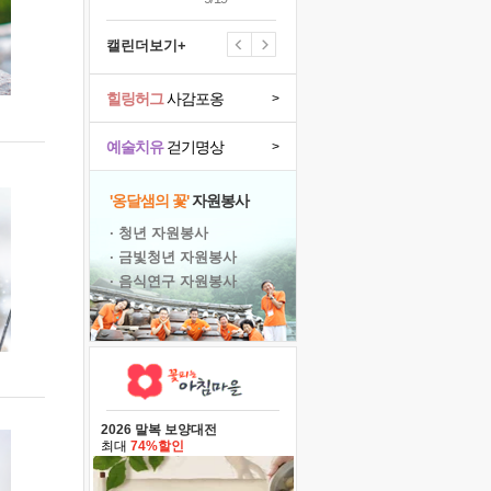
캘린더보기+
힐링허그
사감포옹
>
예술치유
걷기명상
>
'옹달샘의 꽃'
자원봉사
· 청년 자원봉사
· 금빛청년 자원봉사
· 음식연구 자원봉사
2026 말복 보양대전
최대
74%할인