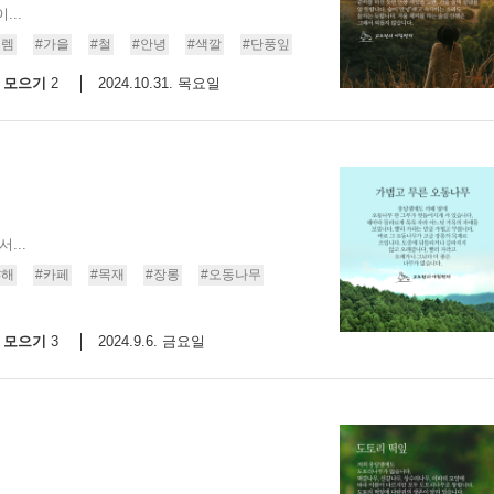
..
9/
설렘
#가을
#철
#안녕
#색깔
#단풍잎
모으기
2024.10.31. 목요일
2
스
10
크
10
1
...
10
#해
#카페
#목재
#장롱
#오동나무
모으기
2024.9.6. 금요일
3
11
크
12