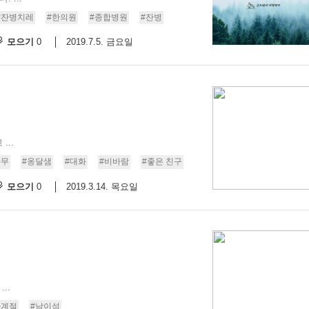
#잔병치레
#한의원
#종합병원
#잔병
모으기
2019.7.5. 금요일
0
..
나무
#옹달샘
#대화
#비바람
#좋은 친구
모으기
2019.3.14. 목요일
0
..
사계절
#남이섬