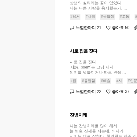
상념의 실타래는 끝이 없었다.
나는 다른 사람을 용서했는가. ...
#용서
#사람
#옹달샘
#고통
느낌한마디
좋아요
21
50
시로 집을 짓다
시로 집을 짓다.
'시詩, poem'는 그냥 시지
의미를 덧붙이거나 따로 견줘 ...
#집
#옹달샘
#예술
#시
#인
느낌한마디
좋아요
22
37
잔병치레
나는 잔병치레를 많이 해서
늘 병원 신세를 지는데, 의사가
시키는 데로 잘한다. 한의원도 자주 간다.