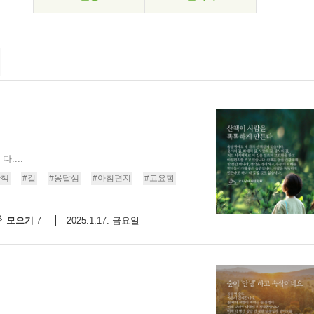
....
산책
#길
#옹달샘
#아침편지
#고요함
모으기
2025.1.17. 금요일
7