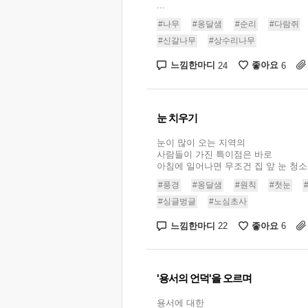
...
#나무
#옹달샘
#순리
#다람쥐
#신갈나무
#상수리나무
느낌한마디
좋아요
24
6
눈 치우기
눈이 많이 오는 지역의
사람들이 가진 특이점은 바로
아침에 일어나면 무조건 집 앞 눈 청소를
#풍경
#옹달샘
#원칙
#첫눈
#싱글벙글
#노심초사
느낌한마디
좋아요
22
6
'용서의 언덕'을 오르며
용서에 대한