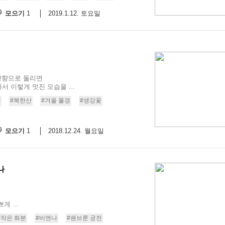
모으기
2019.1.12. 토요일
1
 방향으로 돌리면
 이렇게 멋진 모습을 ...
산
#북한산
#겨울 풀경
#생강꽃
모으기
2018.12.24. 월요일
1
나
 ...
#작은 화분
#비엔나
#쉔브룬 궁전