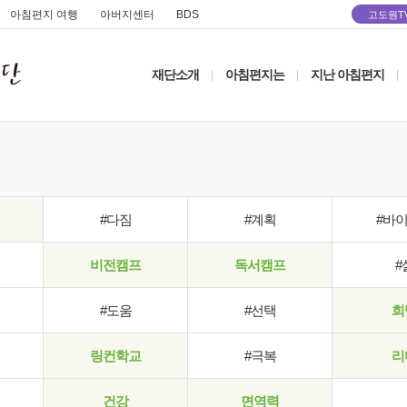
아침편지 여행
아버지센터
BDS
고도원T
재단소개
아침편지는
지난 아침편지
|
|
|
#다짐
#계획
#바
비전캠프
독서캠프
#
#도움
#선택
희
링컨학교
#극복
리
건강
면역력