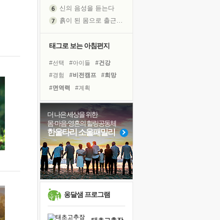
흙이 된 몸으로 출근하는 여자
극과 극의 양 끝단
내가 '나다움'을 찾는 길
피해 갈 수 없는 사건들
태그로 보는 아침편지
처음 손을 잡았던 날
#선택
#아이들
#건강
꿈이 실제가 되는 것
#경험
#비전캠프
#희망
'말 타는 법'을 먼저
#면역력
#계획
졸업식 사진을 보며
#링컨학교
#독서
#삶
아픈 아버지를 위한 공간 설계
#바이러스
#독서캠프
더 나은 세상을 위한
극심한 변비, 어깨결림, 수면 장애
몸·마음·영혼의 힐링공동체
#유튜브
#다짐
#리더
보고 싶은 어머니
한울타리 소울패밀리
#친구
#위기
#나눔
유년 시절의 부산 영도 바다
#도움
#극복
#힐링
못된 꼰대들
#사람
#명상
거울 속의 나
희망이란
'모른다'는 것
옹달샘 프로그램
귀를 열고 마음을 내어주고