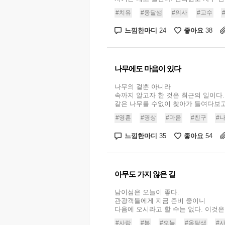
#치유
#옹달샘
#의사
#고수
느낌한마디
좋아요
24
38
나무에도 마음이 있다
나무의 겉뿐 아니라
속까지 알고자 한 것은 최근의 일이다.
같은 나무를 수없이 찾아가 들여다보고 .
#영혼
#명상
#마음
#친구
#
느낌한마디
좋아요
35
54
아무도 가지 않은 길
남이섬은 오늘이 좋다.
관광객들에게 지금 준비 중이니
다음에 오시라고 할 수는 없다. 이것은 .
#사람
#봄
#오늘
#옹달샘
#