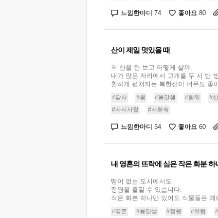
느낌한마디
좋아요
74
80
산이 제일 멋있을 때
저 산을 안 보고 어떻게 살까.
내가 앉은 자리에서 고개를 두 시 반
환하게 펼쳐지는 북한산이 너무도 좋아서
#감사
#봄
#옹달샘
#함께
#
#사시사철
#서화숙
느낌한마디
좋아요
54
60
내 영혼의 뜨락에 심은 작은 화분 하
땅이 없는 도시에서도
정원을 즐길 수 있습니다.
작은 화분 하나만 있어도 식물들은 예쁘게
#영혼
#옹달샘
#정원
#유럽