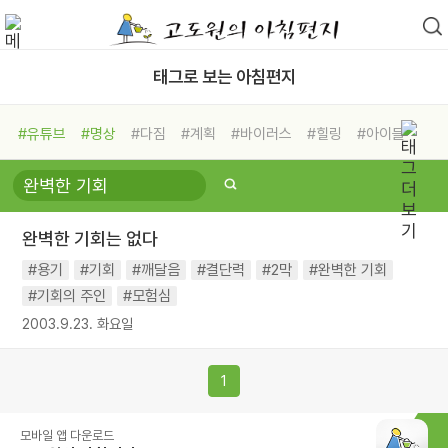
태그로 보는 아침편지
#유튜브
#명상
#다짐
#계획
#바이러스
#힐링
#아이들
#비전캠프
#독서캠프
#삶
#경험
#사람
#도움
#선택
#희망
#나눔
#친구
#링컨학교
#극복
#리더
#위기
완벽한 기회는 없다
#독서
#건강
#면역력
#용기
#기회
#깨달음
#결단력
#2막
#완벽한 기회
#기회의 주인
#모험심
2003.9.23. 화요일
1
모바일 앱 다운로드